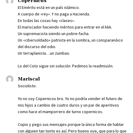
Copérnicus
El Emérito está en un país islámico.
A cuerpo de «rey». Y no paga a Hacienda.
En todas las cosas hay «clases».
El mariscador haciendo méritos para entrar en el kkk.
Un supremacista siendo un pobre-facha.
Un «cibersoldado» patriota en la sombra, un consparanóico
del discurso del odio.
Un terraplanista…un zumbao.
Lo del Coto sigue sin solución. Pedimos la readmisión.
Mariscal
Sociolisto.
Yo no soy Copernicos bro. Yo no podría vender el futuro de
mis hijos a cambio de cuatro duros y un par de aperitivos
como hace el mamporrero de turno copernicos.
Copio y pego sus mensajes porque la única forma de hablar
con alguien tan tonto es así. Pero bueno oye, que para lo que