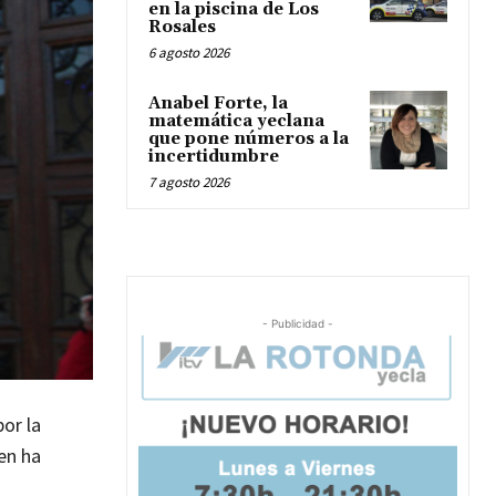
en la piscina de Los
Rosales
6 agosto 2026
Anabel Forte, la
matemática yeclana
que pone números a la
incertidumbre
7 agosto 2026
- Publicidad -
por la
ien ha