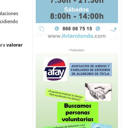
ulaciones
ncidiendo
ara
valorar
- Publicidad -