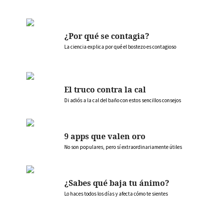
¿Por qué se contagia?
La ciencia explica por qué el bostezo es contagioso
El truco contra la cal
Di adiós a la cal del baño con estos sencillos consejos
9 apps que valen oro
No son populares, pero sí extraordinariamente útiles
¿Sabes qué baja tu ánimo?
Lo haces todos los días y afecta cómo te sientes