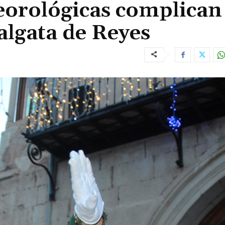
eorológicas complican 
algata de Reyes