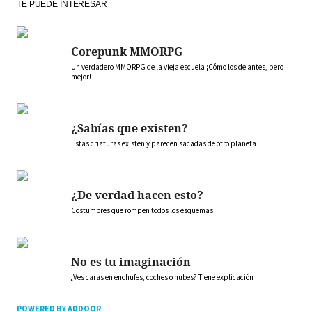
TE PUEDE INTERESAR
Corepunk MMORPG
Un verdadero MMORPG de la vieja escuela ¡Cómo los de antes, pero
mejor!
¿Sabías que existen?
Estas criaturas existen y parecen sacadas de otro planeta
¿De verdad hacen esto?
Costumbres que rompen todos los esquemas
No es tu imaginación
¿Ves caras en enchufes, coches o nubes? Tiene explicación
POWERED BY ADDOOR