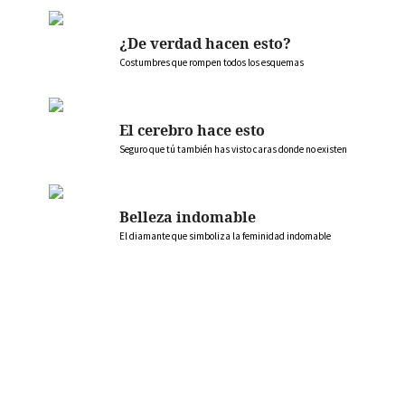
¿De verdad hacen esto?
Costumbres que rompen todos los esquemas
El cerebro hace esto
Seguro que tú también has visto caras donde no existen
Belleza indomable
El diamante que simboliza la feminidad indomable