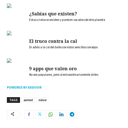
¿Sabías que existen?
Estas criaturas existen y parecen sacadas de otro planeta
El truco contra la cal
Di adiós a la cal del baño con estos sencillos consejos
9 apps que valen oro
No son populares, pero sí extraordinariamente útiles
POWERED BY ADDOOR
TAGS
aemet
nieve