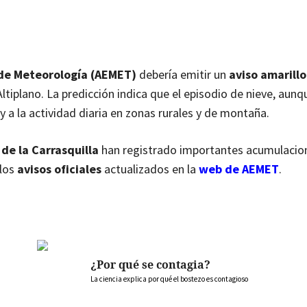
 de Meteorología (AEMET)
debería emitir un
aviso amarillo
Altiplano. La predicción indica que el episodio de nieve, aunq
 y a la actividad diaria en zonas rurales y de montaña.
de la Carrasquilla
han registrado importantes acumulacion
 los
avisos oficiales
actualizados en la
web de AEMET
.
¿Por qué se contagia?
La ciencia explica por qué el bostezo es contagioso