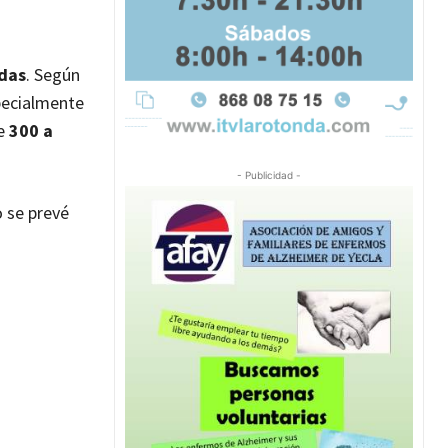
adas
. Según
pecialmente
de
300 a
- Publicidad -
o se prevé