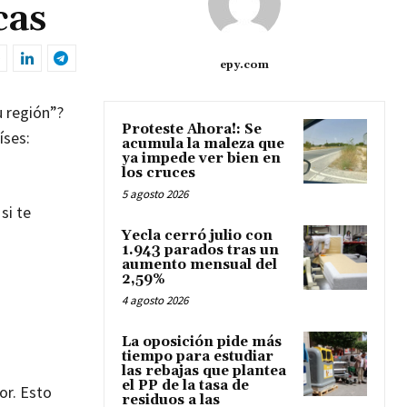
cas
epy.com
u región”?
Proteste Ahora!: Se
íses:
acumula la maleza que
ya impede ver bien en
los cruces
5 agosto 2026
si te
Yecla cerró julio con
1.943 parados tras un
aumento mensual del
2,59%
4 agosto 2026
La oposición pide más
tiempo para estudiar
las rebajas que plantea
el PP de la tasa de
or. Esto
residuos a las