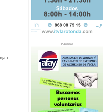
- Publicidad -
urjan