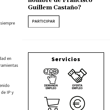
nombre de Francisco
Guillem Castaño?
PARTICIPAR
, siempre
Servicios
idad en
rramientas
tenido
 de IP y