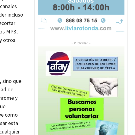
 canales
er incluso
ecortar
dos MP3,
y otros
- Publicidad -
, sino que
dad de
Chrome y
que
rve como
usar esta
cualquier