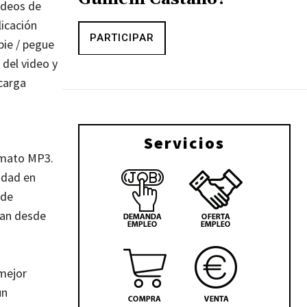
ideos de
licación
PARTICIPAR
pie / pegue
 del video y
carga
Servicios
ormato MP3.
lidad en
 de
van desde
 mejor
un