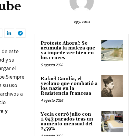
Tube
epy.com
Proteste Ahora!: Se
acumula la maleza que
 de este
ya impede ver bien en
los cruces
d y su
5 agosto 2026
argar el
be.
Siempre
Rafael Gandía, el
yeclano que combatió a
a su uso
los nazis en la
archivos a
Resistencia francesa
4 agosto 2026
cio
ra y
Yecla cerró julio con
1.943 parados tras un
aumento mensual del
2,59%
4 agosto 2026