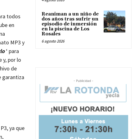
Reaniman a un niño de
ara todos
dos años tras sufrir un
episodio de inmersión
Tube en
en la piscina de Los
una
Rosales
6 agosto 2026
rmato MP3 y
rlo
‘ para
y, por lo
chivo de
e garantiza
- Publicidad -
MP3, ya que
n,