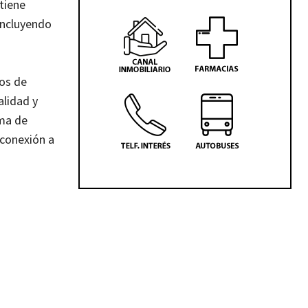
tiene
incluyendo
eos de
alidad y
rma de
 conexión a