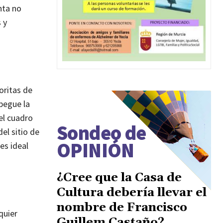
nta no
 y
oritas de
pegue la
el cuadro
Sondeo de
el sitio de
OPINIÓN
es ideal
¿Cree que la Casa de
Cultura debería llevar el
nombre de Francisco
quier
Guillem Castaño?