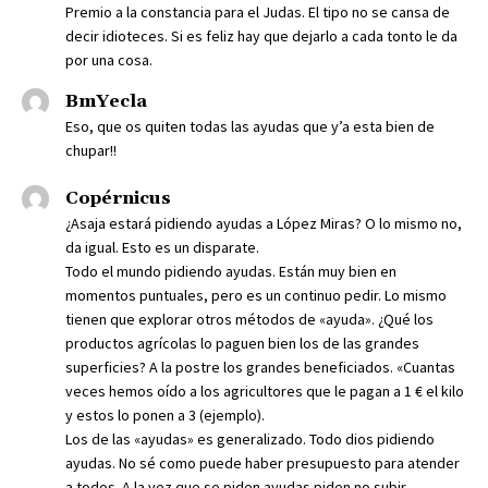
Premio a la constancia para el Judas. El tipo no se cansa de
decir idioteces. Si es feliz hay que dejarlo a cada tonto le da
por una cosa.
BmYecla
Eso, que os quiten todas las ayudas que y’a esta bien de
chupar!!
Copérnicus
¿Asaja estará pidiendo ayudas a López Miras? O lo mismo no,
da igual. Esto es un disparate.
Todo el mundo pidiendo ayudas. Están muy bien en
momentos puntuales, pero es un continuo pedir. Lo mismo
tienen que explorar otros métodos de «ayuda». ¿Qué los
productos agrícolas lo paguen bien los de las grandes
superficies? A la postre los grandes beneficiados. «Cuantas
veces hemos oído a los agricultores que le pagan a 1 € el kilo
y estos lo ponen a 3 (ejemplo).
Los de las «ayudas» es generalizado. Todo dios pidiendo
ayudas. No sé como puede haber presupuesto para atender
a todos. A la vez que se piden ayudas piden no subir