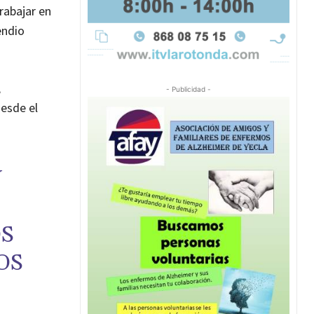
rabajar en
endio
,
- Publicidad -
desde el
Y
OS
OS