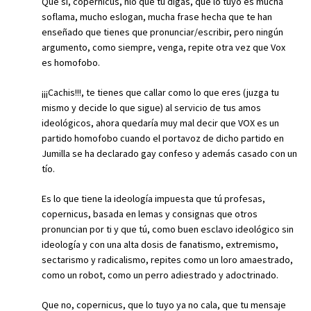
Que sí, copernicus, ñlo que tu digas, que lo tuyo es mucha
soflama, mucho eslogan, mucha frase hecha que te han
enseñado que tienes que pronunciar/escribir, pero ningún
argumento, como siempre, venga, repite otra vez que Vox
es homofobo.
¡¡¡Cachis!!!, te tienes que callar como lo que eres (juzga tu
mismo y decide lo que sigue) al servicio de tus amos
ideológicos, ahora quedaría muy mal decir que VOX es un
partido homofobo cuando el portavoz de dicho partido en
Jumilla se ha declarado gay confeso y además casado con un
tío.
Es lo que tiene la ideología impuesta que tú profesas,
copernicus, basada en lemas y consignas que otros
pronuncian por ti y que tú, como buen esclavo ideológico sin
ideología y con una alta dosis de fanatismo, extremismo,
sectarismo y radicalismo, repites como un loro amaestrado,
como un robot, como un perro adiestrado y adoctrinado.
Que no, copernicus, que lo tuyo ya no cala, que tu mensaje