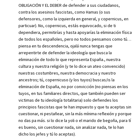
OBLIGACIÓN Y EL DEBER de defender a sus ciudadanos,
contra los asesinos fascistas, como Hamas (o sus
defensores, como la izquierda en general, y copernicus, en
particuar). No, copernicus, estás equivocado, si de ti
dependiera, permitirías y hasta apoyarías la eliminación física
de todos los españoles, pero no todos pensamos como tú…
piensa en tu descendencia, ojalá nunca tengas que
arrepentirte de defender la ideología que busca la
eliminación de todo lo que representa España., nuestra
cultura y nuestra religión (y te lo dice un ateo convencido)
nuestras costumbres, nuestra democracia y nuestro
ancestros; tú, copernicuso (y los tuyos) buscas/is la
eliminación de España, no por convicción (no piensas en los
tuyos, en tus familiares directos, que también pueden ser
victimas de tu ideología totalitaria) solo defiendes los
principios fascistas que te han impuesto y que tu aceptas sin
cuestionar, ni pestañear, sin la más mínima reflexión y porque
no das pa más. si lo dice la yoli o el marido de begoña, para tí
es bueno, sin cuestionar nada, sin analizar nada, te lo han
dicho los jefes y tú lo aceptas).