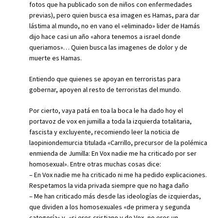
fotos que ha publicado son de niños con enfermedades
previas), pero quien busca esa imagen es Hamas, para dar
lástima al mundo, no en vano el «eliminado» lider de Hamás
dijo hace casi un año «ahora tenemos a israel donde
queriamos»… Quien busca las imagenes de dolor y de
muerte es Hamas.
Entiendo que quienes se apoyan en terroristas para
gobernar, apoyen al resto de terroristas del mundo.
Por cierto, vaya patá en toa la boca le ha dado hoy el
portavoz de vox en jumilla a toda la izquierda totalitaria,
fascista y excluyente, recomiendo leer la noticia de
laopiniondemurcia titulada «Carrillo, precursor de la polémica
enmienda de Jumilla: En Vox nadie me ha criticado por ser
homosexual». Entre otras muchas cosas dice:
– En Vox nadie me ha criticado ni me ha pedido explicaciones.
Respetamos la vida privada siempre que no haga daño
– Me han criticado más desde las ideologías de izquierdas,
que dividen a los homosexuales «de primera y segunda
categoría» y, «si eres cristiano y de Vox, no eres un