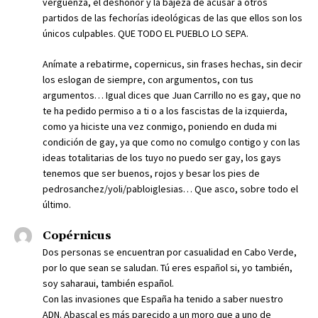
vergüenza, el deshonor y la bajeza de acusar a otros
partidos de las fechorías ideológicas de las que ellos son los
únicos culpables. QUE TODO EL PUEBLO LO SEPA.
Anímate a rebatirme, copernicus, sin frases hechas, sin decir
los eslogan de siempre, con argumentos, con tus
argumentos… Igual dices que Juan Carrillo no es gay, que no
te ha pedido permiso a ti o a los fascistas de la izquierda,
como ya hiciste una vez conmigo, poniendo en duda mi
condición de gay, ya que como no comulgo contigo y con las
ideas totalitarias de los tuyo no puedo ser gay, los gays
tenemos que ser buenos, rojos y besar los pies de
pedrosanchez/yoli/pabloiglesias… Que asco, sobre todo el
último.
Copérnicus
Dos personas se encuentran por casualidad en Cabo Verde,
por lo que sean se saludan. Tú eres español si, yo también,
soy saharaui, también español.
Con las invasiones que España ha tenido a saber nuestro
ADN. Abascal es más parecido a un moro que a uno de