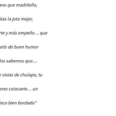
ano que madrileño,
ilas la jota mejor,
rte y más empeño… que
hotis de buen humor
dos sabemos que…
vistas de chulapo, tu
ieres colocarte… un
leco bien bordado”