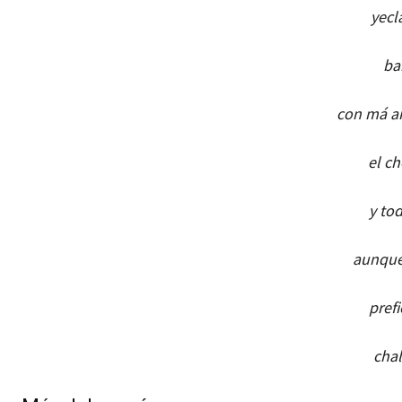
yecl
ba
con má a
el c
y to
aunque 
pref
cha