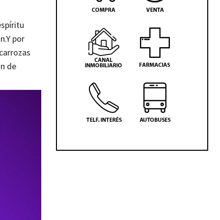
spíritu
n.
Y por
 carrozas
ión de