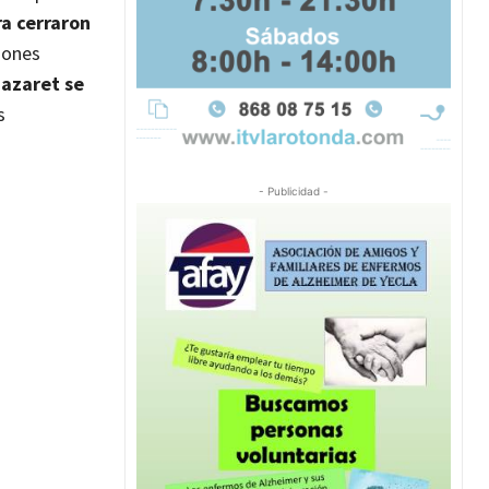
ra cerraron
iones
Nazaret se
s
- Publicidad -