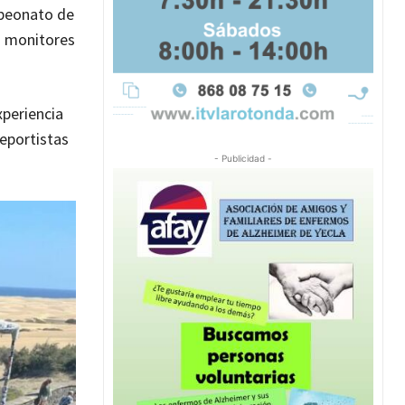
mpeonato de
os monitores
xperiencia
deportistas
- Publicidad -