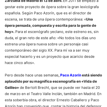
Zarzuela de Madrid el 13 de abril.
En 2011 se empezó a
gestar este proyecto de ópera sobre la gran lexicógrafa
española. Según Paco Azorín, que es el director de
escena, se trata de una ópera contemporánea: «
Una
ópera pensada, compuesta y escrita para la gente de
hoy».
Para el escenógrafo yeclano, este estreno es, sin
duda, el gran reto de este año: «No todos los días uno
estrena una ópera nueva sobre un personaje casi
contemporáneo del siglo XX. Para mí va a ser muy
especial hacerlo y es un proyecto que acaricio desde
hace cinco años».
Pero desde hace unas semanas
,
Paco Azorín
está siendo
aplaudido por su magnífica escenografía en «Vida de
Galileo»
de Bertolt Brecht, que se puede ver hasta el 20
de marzo en el Teatro Valle Inclán, también en Madrid. En
esta soberbia obra, el director Ernesto Caballero y Paco
Azorín han convenido que, contar la historia del defensor