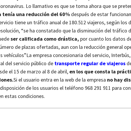
l Coronavirus. Lo llamativo es que se toma ahora que se pret
ya tenía una reducción del 60%
después de estar funcionan
vicio tiene un tráfico anual de 180.512 viajeros, según los 
solución, “se ha constatado que la disminución del tráfico d
puede
ser calificada como drástica,
por cuanto los datos d
número de plazas ofertadas, aun con la reducción general op
os vehículos”
La empresa concesionaria del servicio, Interbús
l del servicio público de
transporte regular de viajeros
de
de el 15 de marzo al 8 de abril,
en los que consta la práct
iones.
Si el usuario entra en la web de la empresa
no hay di
isposición de los usuarios el teléfono 968 291 911 para con
 en estas condiciones.