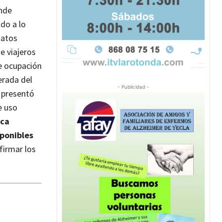
ende
do a lo
datos
e viajeros
e ocupación
erada del
- Publicidad -
, presentó
 uso
ica
sponibles
firmar los