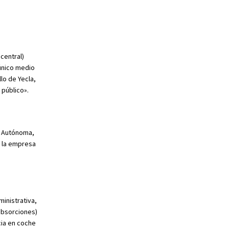
central)
 único medio
lo de Yecla,
 público».
d Autónoma,
e la empresa
inistrativa,
 absorciones)
cia en coche