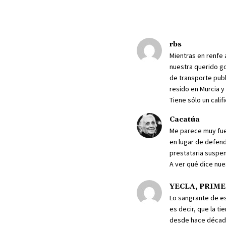
rbs
Mientras en renfe 
nuestra querido go
de transporte publi
resido en Murcia y
Tiene sólo un calif
Cacatúa
Me parece muy fue
en lugar de defen
prestataria suspen
A ver qué dice nue
YECLA, PRIM
Lo sangrante de es
es decir, que la t
desde hace décadas