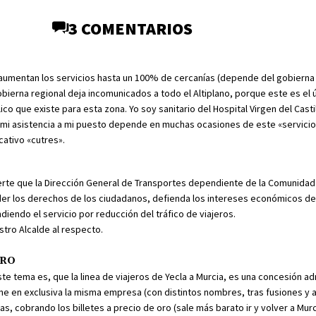
3 COMENTARIOS
aumentan los servicios hasta un 100% de cercanías (depende del gobierna 
bierna regional deja incomunicados a todo el Altiplano, porque este es el
co que existe para esta zona. Yo soy sanitario del Hospital Virgen del Castil
 mi asistencia a mi puesto depende en muchas ocasiones de este «servicio
icativo «cutres».
rte que la Dirección General de Transportes dependiente de la Comunida
der los derechos de los ciudadanos, defienda los intereses económicos d
diendo el servicio por reducción del tráfico de viajeros.
stro Alcalde al respecto.
ERO
te tema es, que la linea de viajeros de Yecla a Murcia, es una concesión adm
iene en exclusiva la misma empresa (con distintos nombres, tras fusiones y
, cobrando los billetes a precio de oro (sale más barato ir y volver a Mur