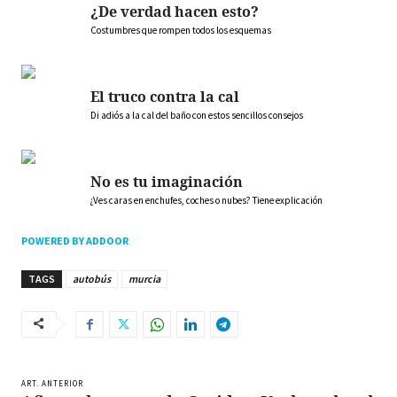
¿De verdad hacen esto?
Costumbres que rompen todos los esquemas
El truco contra la cal
Di adiós a la cal del baño con estos sencillos consejos
No es tu imaginación
¿Ves caras en enchufes, coches o nubes? Tiene explicación
POWERED BY ADDOOR
TAGS
autobús
murcia
ART. ANTERIOR