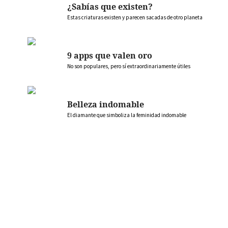
¿Sabías que existen?
Estas criaturas existen y parecen sacadas de otro planeta
9 apps que valen oro
No son populares, pero sí extraordinariamente útiles
Belleza indomable
El diamante que simboliza la feminidad indomable