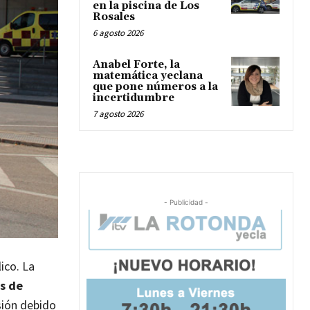
en la piscina de Los
Rosales
6 agosto 2026
Anabel Forte, la
matemática yeclana
que pone números a la
incertidumbre
7 agosto 2026
- Publicidad -
ico. La
os de
sión debido