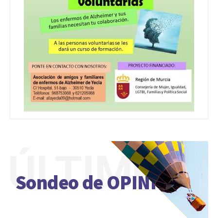
ÚLTIMO
Sondeo de OPINIÓN