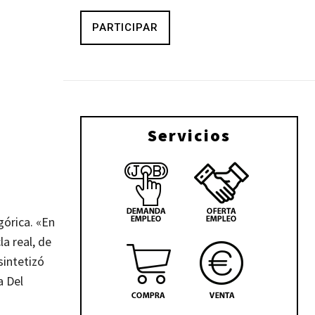
PARTICIPAR
Servicios
górica. «En
a real, de
sintetizó
a Del