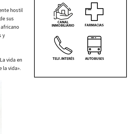
ente hostil
 de sus
 africano
s y
La vida en
e la vida».