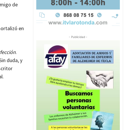
amigo de
ortalizó en
- Publicidad -
fección
.
 Sin duda, y
critor
al.