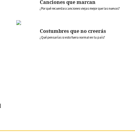
Canciones que marcan
¿Por qué recuerdas canciones viejas mejor que las nuevas?
Costumbres que no creerás
¿Qué pensarías si esto fuera normal en tu país?
l