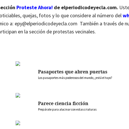
sección
Proteste Ahora!
de elperiodicodeyecla.com.
Uste
ticiables, quejas, fotos y lo que considere al número del
wh
rónico a: epy@elperiodicodeyecla.com También a través de n
ticipan en la sección de protestas vecinales.
Pasaportes que abren puertas
Los pasaportes más poderosos del mundo, ¿está el tuyo?
Parece ciencia ficción
Prepárate para alucinar con estas criaturas