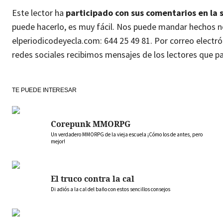
Este lector ha
participado con sus comentarios en la 
puede hacerlo, es muy fácil. Nos puede mandar hechos no
elperiodicodeyecla.com: 644 25 49 81. Por correo elect
redes sociales recibimos mensajes de los lectores que par
TE PUEDE INTERESAR
Corepunk MMORPG
Un verdadero MMORPG de la vieja escuela ¡Cómo los de antes, pero
mejor!
El truco contra la cal
Di adiós a la cal del baño con estos sencillos consejos