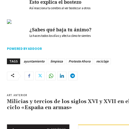
Esto explica el bostezo
Así reacciona tu cerebro al ver bostezar a otros
¿Sabes qué baja tu ánimo?
Lo haces todos los días y afecta cómo te sientes
POWERED BY ADDOOR
TAGS
ayuntamiento
limpieza
Proteste Ahora
reciclaje
ART. ANTERIOR
Milicias y tercios de los siglos XVI y XVII en e
ciclo «España en armas»