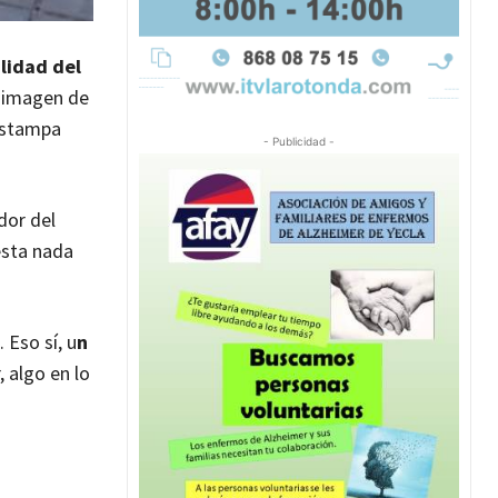
alidad del
a imagen de
 estampa
- Publicidad -
dor del
uesta nada
 Eso sí, u
n
 algo en lo