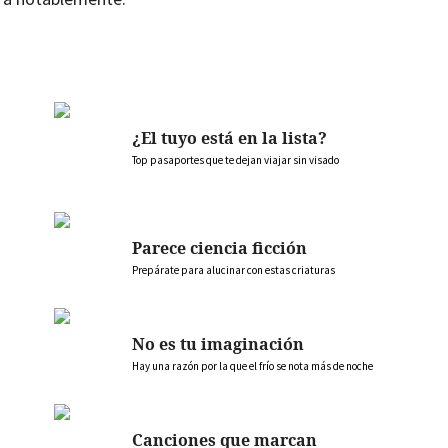
¿El tuyo está en la lista?
Top pasaportes que te dejan viajar sin visado
Parece ciencia ficción
Prepárate para alucinar con estas criaturas
No es tu imaginación
Hay una razón por la que el frío se nota más de noche
Canciones que marcan