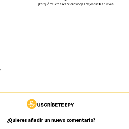
¿Por qué recuerdas canciones viejas mejor que las nuevas?
e
USCRÍBETE EPY
¿Quieres añadir un nuevo comentario?