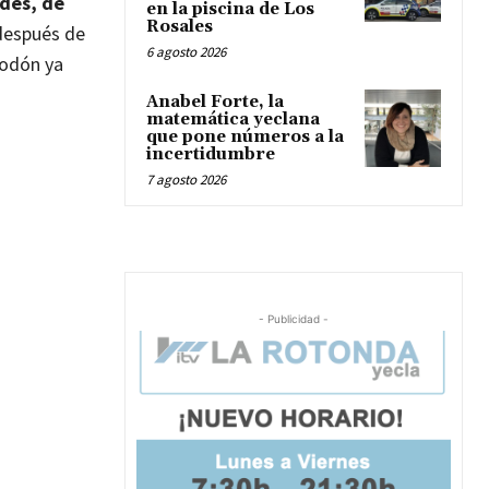
ndes, de
en la piscina de Los
Rosales
 después de
6 agosto 2026
godón ya
Anabel Forte, la
matemática yeclana
que pone números a la
incertidumbre
7 agosto 2026
- Publicidad -