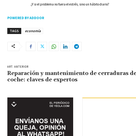
¿Y si el problema no fuera el estrés, sino un hábito diario?
POWERED BY ADDOOR
TAGS
economía
ART. ANTERIOR
Reparación y mantenimiento de cerraduras d
coche: claves de expertos