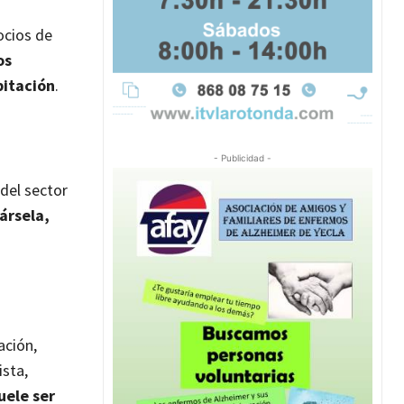
ocios de
os
bitación
.
- Publicidad -
 del sector
ársela,
ación,
ista,
uele ser