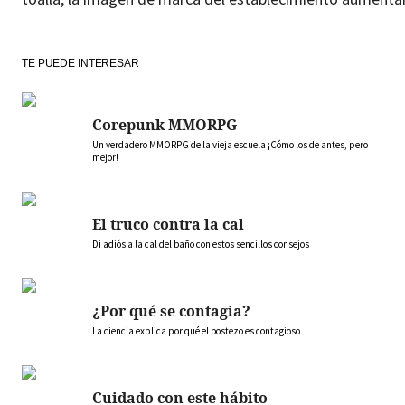
TE PUEDE INTERESAR
Corepunk MMORPG
Un verdadero MMORPG de la vieja escuela ¡Cómo los de antes, pero
mejor!
El truco contra la cal
Di adiós a la cal del baño con estos sencillos consejos
¿Por qué se contagia?
La ciencia explica por qué el bostezo es contagioso
Cuidado con este hábito