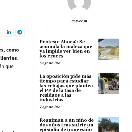
epy.com
Proteste Ahora!: Se
acumula la maleza que
es, como
ya impide ver bien en
los cruces
clientes
.
5 agosto 2026
rán que
La oposición pide más
tiempo para estudiar
las rebajas que plantea
el PP de la tasa de
residuos a las
industrias
7 agosto 2026
Reaniman a un niño de
dos años tras sufrir un
episodio de inmersión