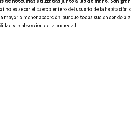
las de hotel más utilizadas junto a las de mano. Son gra
estino es secar el cuerpo entero del usuario de la habitación
una mayor o menor absorción, aunque todas suelen ser de al
bilidad y la absorción de la humedad.