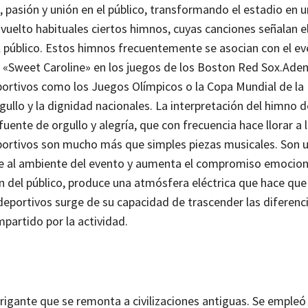
pasión y unión en el público, transformando el estadio en un
vuelto habituales ciertos himnos, cuyas canciones señalan el
l público. Estos himnos frecuentemente se asocian con el eve
 «Sweet Caroline» en los juegos de los Boston Red Sox.
Adem
rtivos como los Juegos Olímpicos o la Copa Mundial de la 
ullo y la dignidad nacionales. La interpretación del himno d
ente de orgullo y alegría, que con frecuencia hace llorar a 
portivos son mucho más que simples piezas musicales. Son 
 al ambiente del evento y aumenta el compromiso emociona
ón del público, produce una atmósfera eléctrica que hace que
deportivos surge de su capacidad de trascender las diferenc
mpartido por la actividad.
trigante que se remonta a civilizaciones antiguas. Se emple