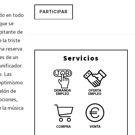
PARTICIPAR
ado en todo
que se
pitante de
la triste
na reserva
Servicios
es de un
unificador.
o. Las
 optimismo
telón de
ociones,
e la música