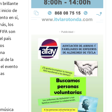
 brillante
 inicio de
nto en sí,
ás, los
FIFA son
- Publicidad -
el país
los
una
l de la
 el evento
ias
ó música