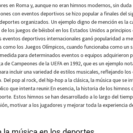
adores en Roma y, aunque no eran himnos modernos, sin duda
nes con eventos deportivos se hizo popular a finales del sig
os deportes organizados. Un ejemplo digno de mención es la c
de los juegos de béisbol en los Estados Unidos a principios 
s eventos deportivos internacionales ganó popularidad a m
tos como los Juegos Olímpicos, cuando funcionaba como un 
medida para determinados eventos o equipos adquirieron 
 Liga de Campeones de la UEFA en 1992, que es un ejemplo not
ra incluir una variedad de estilos musicales, reflejando los
Del pop al rock, del hip-hop a la clásica, la música que se i
ico que intenta reunir.
En esencia, la historia de los himnos
orte. Estos himnos se han desarrollado a lo largo del tiemp
ión, motivar a los jugadores y mejorar toda la experiencia d
 la música en los deportes