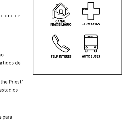
s como de
mo
artidos de
the Priest’
 estadios
a
e para