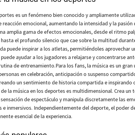
eportes es un fenómeno bien conocido y ampliamente utiliz
te reacción emocional, aumentando la intensidad y la pasión 
una amplia gama de efectos emocionales, desde el ritmo pal
hasta el profundo silencio que cae sobre la multitud durante 
a puede inspirar a los atletas, permitiéndoles aprovechar u
 puede ayudar a los jugadores a relajarse y concentrarse ant
rutina de entrenamiento.
Para los fans, la música es un gran 
as personas en celebración, anticipación o suspenso compartid
reando un sentimiento de historia compartida e inspirando
l de la música en los deportes es multidimensional. Crea un 
a sensación de espectáculo y manipula discretamente las em
s e inmersivos. Independientemente del deporte, el poder d
ente esencial de la experiencia.