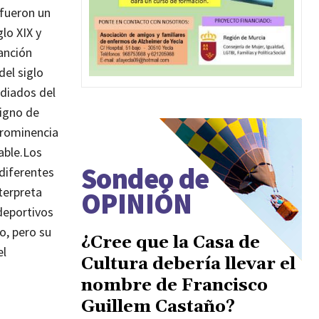
 fueron un
lo XIX y
anción
del siglo
ediados del
signo de
prominencia
able.
Los
Sondeo de
 diferentes
nterpreta
OPINIÓN
 deportivos
o, pero su
¿Cree que la Casa de
el
Cultura debería llevar el
nombre de Francisco
Guillem Castaño?