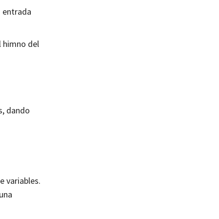
a entrada
l himno del
s, dando
e variables.
 una