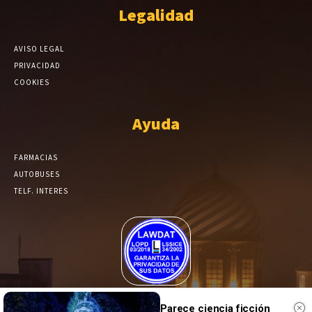
Legalidad
AVISO LEGAL
PRIVACIDAD
COOKIES
Ayuda
FARMACIAS
AUTOBUSES
TELF. INTERES
El Periódico de Yecla alcanza un grado más de compromiso en el
Parece ciencia ficción
tratamiento de sus datos.