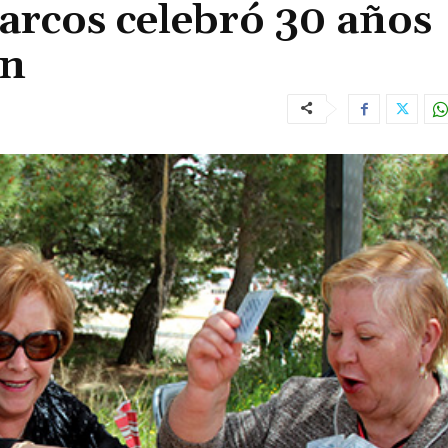
arcos celebró 30 años
ón