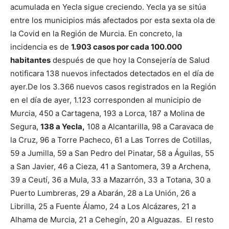
acumulada en Yecla sigue creciendo. Yecla ya se sitúa
entre los municipios más afectados por esta sexta ola de
la Covid en la Región de Murcia.
En concreto, la
incidencia es de
1.903 casos por cada 100.000
habitantes
después de que hoy la Consejería de Salud
notificara 138 nuevos infectados detectados en el día de
ayer.
De los 3.366 nuevos casos registrados en la Región
en el día de ayer, 1.123 corresponden al municipio de
Murcia, 450 a Cartagena, 193 a Lorca, 187 a Molina de
Segura,
138 a Yecla,
108 a Alcantarilla, 98 a Caravaca de
la Cruz, 96 a Torre Pacheco, 61 a Las Torres de Cotillas,
59 a Jumilla, 59 a San Pedro del Pinatar, 58 a Águilas, 55
a San Javier, 46 a Cieza, 41 a Santomera, 39 a Archena,
39 a Ceutí, 36 a Mula, 33 a Mazarrón, 33 a Totana, 30 a
Puerto Lumbreras, 29 a Abarán, 28 a La Unión, 26 a
Librilla, 25 a Fuente Álamo, 24 a Los Alcázares, 21 a
Alhama de Murcia, 21 a Cehegín, 20 a Alguazas. El resto