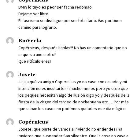
Copérnicus
BMW lo tuyo es peor ser facha redomao.
Dejame ser libre.
El fascismo se distingue por ser totalitario. Vas por buen
camino para lograrlo.
BmYecla
Copérnicus, después hablas!!! No hay un comentario que no
saques a uno u otro!!
Que ridículo eres!
Josete
Jajaja qué va amigo Copernicus yo no caso con casado y mi
intención no es insultarte ni mucho menos pero yo creo que
los peques necesitan algo de ilusión digo yo y después de la
fiesta de la virgen del tardeo de nochebuena etc…. Por más
que suban los casos no podemos quitarles ese día mágico
Copérnicus
Josete, que parte de vamos a ir viendo no entiendes? Ya
tuvieron que suspender San silvestre. Que la cosa no vaya a