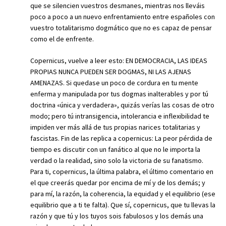
que se silencien vuestros desmanes, mientras nos lleváis
poco a poco a un nuevo enfrentamiento entre españoles con
vuestro totalitarismo dogmático que no es capaz de pensar
como el de enfrente.
Copernicus, vuelve a leer esto: EN DEMOCRACIA, LAS IDEAS
PROPIAS NUNCA PUEDEN SER DOGMAS, NI LAS AJENAS
AMENAZAS. Si quedase un poco de cordura en tu mente
enferma y manipulada por tus dogmas inalterables y por tú
doctrina «única y verdadera», quizás verías las cosas de otro
modo; pero tú intransigencia, intolerancia e inflexibilidad te
impiden ver más allá de tus propias narices totalitarias y
fascistas. Fin de las replica a copernicus: La peor pérdida de
tiempo es discutir con un fanático al que no le importa la
verdad o la realidad, sino solo la victoria de su fanatismo.
Para ti, copernicus, la última palabra, el último comentario en
el que creerás quedar por encima de mí y de los demás; y
para mí, la razón, la coherencia, la equidad y el equilibrio (ese
equilibrio que a ti te falta). Que sí, copernicus, que tu llevas la
razón y que tú y los tuyos sois fabulosos y los demás una