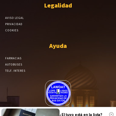
Legalidad
AVISO LEGAL
PRIVACIDAD
COOKIES
Ayuda
FARMACIAS
AUTOBUSES
TELF. INTERES
El Periódico de Yecla alcanza un grado más de compromiso en el
tratamiento de sus datos.
¿El tuyo está en la lista?