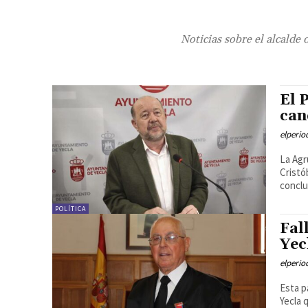
Noticias sobre el alcalde 
El 
can
elperi
La Agr
Cristó
conclui
POLÍTICA
Fal
Yec
elperi
Esta p
Yecla 