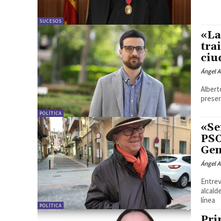
SUCESOS
«La
tra
ciu
Ángel A
Albert
presen
POLÍTICA
«Se
PSO
Gen
Ángel A
Entrev
alcald
línea
POLÍTICA
Pri