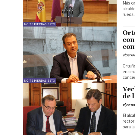
Más ca
alcald
rueda..
NO TE PIERDAS ESTO
Ort
con
con
elperi
Ortuño
encima
conces
NO TE PIERDAS ESTO
Yec
de 
elperi
El alc
rector
para l