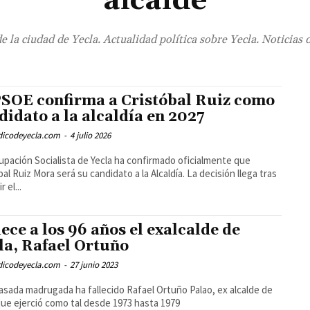
alcalde
de la ciudad de Yecla. Actualidad política sobre Yecla. Noticias
PSOE confirma a Cristóbal Ruiz como
didato a la alcaldía en 2027
odicodeyecla.com
-
4 julio 2026
upación Socialista de Yecla ha confirmado oficialmente que
bal Ruiz Mora será su candidato a la Alcaldía. La decisión llega tras
r el...
lece a los 96 años el exalcalde de
la, Rafael Ortuño
odicodeyecla.com
-
27 junio 2023
asada madrugada ha fallecido Rafael Ortuño Palao, ex alcalde de
que ejerció como tal desde 1973 hasta 1979