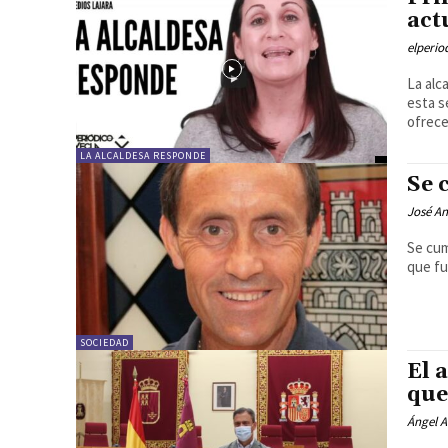
act
elperi
La alc
esta s
ofrece
LA ALCALDESA RESPONDE
Se 
José An
Se cum
que fu
SOCIEDAD
El 
que
Ángel A