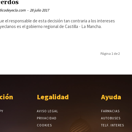
cerdos
odicodeyecla.com
-
28 julio 2017
ue el responsable de esta decisión tan contraria a los intereses
 yeclanos es el gobierno regional de Castilla - La Mancha.
Página 1 de 2
ción
Legalidad
Ayuda
PY
AVISO LEGAL
FARMACIAS
PRIVACIDAD
AUTOBUSES
COOKIES
TELF. INTERES