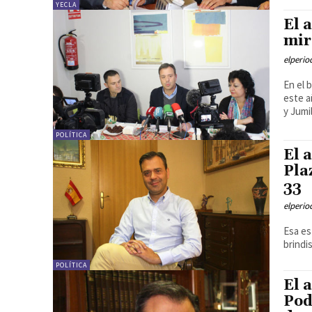
YECLA
El 
mir
elperi
En el 
este a
y Jumil
POLÍTICA
El 
Pla
33
elperi
Esa es
brindi
POLÍTICA
El 
Pod