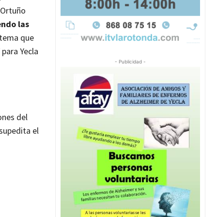
Ortuño
endo las
istema que
 para Yecla
- Publicidad -
ones del
 supedita el