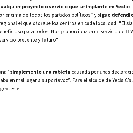
alquier proyecto o servicio que se implante en Yecla»
.
or encima de todos los partidos políticos” y s
igue defendi
regional el que otorgue los centros en cada localidad. “El s
neficioso para todos. Nos proporcionaba un servicio de ITV
servicio presente y futuro”.
una “
simplemente una rabieta
causada por unas declaraci
jaba en mal lugar a su portavoz”.
Para el alcalde de Yecla C’s
igentes.»