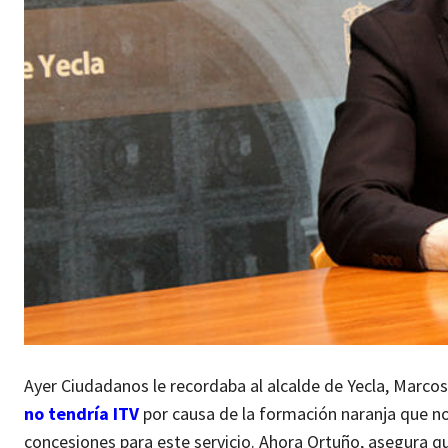
Ayer Ciudadanos le recordaba al alcalde de Yecla, Marco
no tendría ITV
por causa de la formación naranja que no
concesiones para este servicio. Ahora Ortuño, asegura 