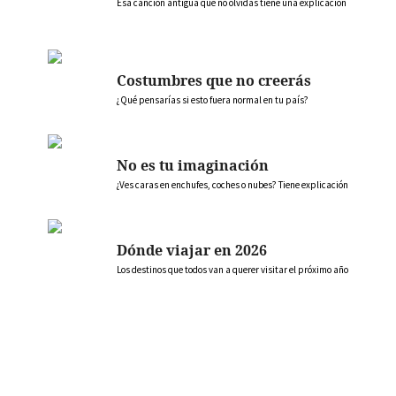
Esa canción antigua que no olvidas tiene una explicación
Costumbres que no creerás
¿Qué pensarías si esto fuera normal en tu país?
No es tu imaginación
¿Ves caras en enchufes, coches o nubes? Tiene explicación
Dónde viajar en 2026
Los destinos que todos van a querer visitar el próximo año