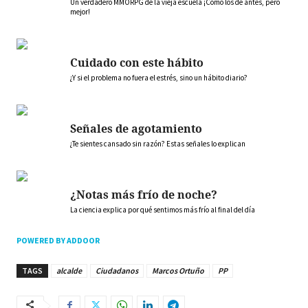
Un verdadero MMORPG de la vieja escuela ¡Cómo los de antes, pero
mejor!
Cuidado con este hábito
¿Y si el problema no fuera el estrés, sino un hábito diario?
Señales de agotamiento
¿Te sientes cansado sin razón? Estas señales lo explican
¿Notas más frío de noche?
La ciencia explica por qué sentimos más frío al final del día
POWERED BY ADDOOR
TAGS
alcalde
Ciudadanos
Marcos Ortuño
PP