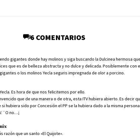
6 COMENTARIOS
iendo gigantes donde hay molinos y siga buscando la Dulcinea hermosa que
ices que es de belleza abstracta y no dulce y delicada. Posiblemente con 
gigantes o los molinos Yecla seguris impregnada de olor a porcino.
Yecla. Es hora de que nos felicitemos por ello.
vencido que de una manera o de otra, esta ITV hubiera abierto. Es decir q
si hubiera sido por Concesión el PP se la hubiera dado a la misma persona
TV. ¨O no…;
nix
s razón que un santo «El Quijote».