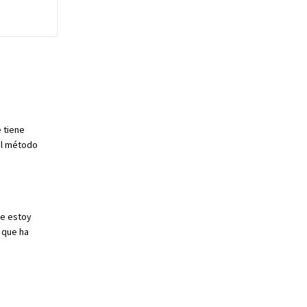
 tiene
el método
ue estoy
 que ha