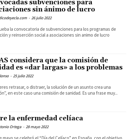
vocadas subvenciones para
ciaciones sin ánimo de lucro
odicodeyecla.com
-
26 julio 2022
ueba la convocatoria de subvenciones para los programas de
ión y reinserción social a asociaciones sin animo de lucro
S considera que la comisión de
idad es «dar largas» a los problemas
lonso
-
25 julio 2022
ieres retrasar, o distraer, la solución de un asunto crea una
ón", en este caso una comisión de sanidad. Es una frase muy...
re la enfermedad celíaca
tonio Ortega
-
28 mayo 2022
de mayo se celebró el “Día del Celíaco” en España, con el objetivo