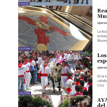
FIESTAS
Rea
Mus
elperi
La Aso
entida
Museo 
CULTURA
Los
exp
elperi
En la 
caball
Cruz
CULTURA
AYA
del