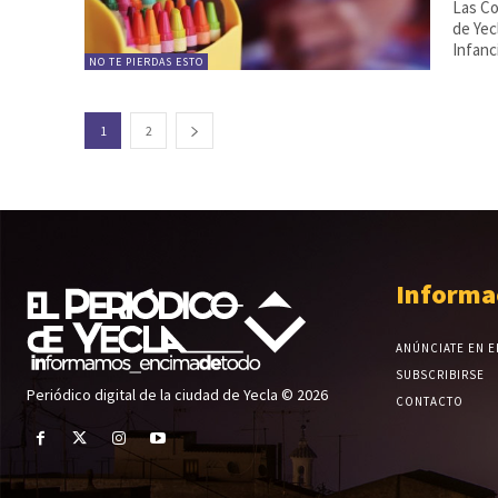
Las Co
de Yec
Infanc
NO TE PIERDAS ESTO
1
2
Informa
ANÚNCIATE EN E
SUBSCRIBIRSE
Periódico digital de la ciudad de Yecla © 2026
CONTACTO