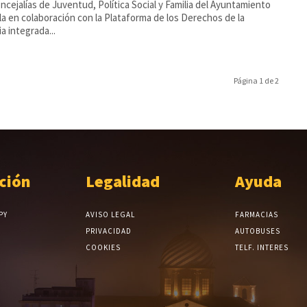
ncejalías de Juventud, Política Social y Familia del Ayuntamiento
la en colaboración con la Plataforma de los Derechos de la
ia integrada...
Página 1 de 2
ción
Legalidad
Ayuda
PY
AVISO LEGAL
FARMACIAS
PRIVACIDAD
AUTOBUSES
COOKIES
TELF. INTERES