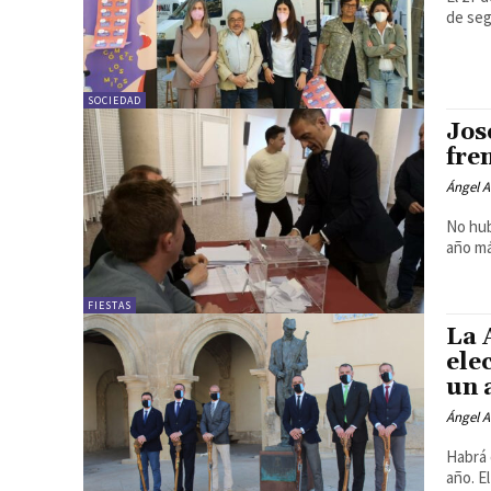
de seg
SOCIEDAD
Jos
fre
Ángel A
No hub
año má
FIESTAS
La 
ele
un 
Ángel A
Habrá 
año. E