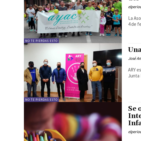
elperi
La Aso
4 de f
NO TE PIERDAS ESTO
Una
José An
ARY es
Junta 
NO TE PIERDAS ESTO
Se 
Int
Inf
elperi