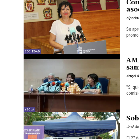
Con
aso
elperi
Se apr
promoc
SOCIEDAD
AMA
san
Ángel A
"Si qu
comisi
YECLA
Sob
José An
El 27 