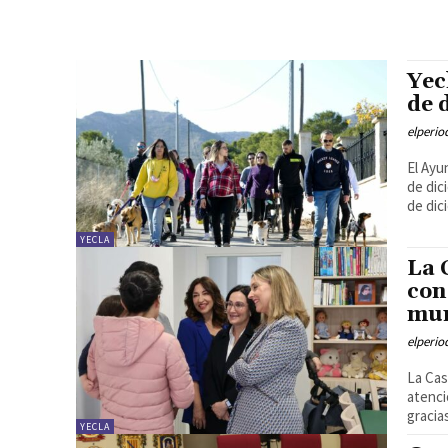
Yec
de 
elperi
El Ayu
de dic
de dic
YECLA
La 
con
mun
elperi
La Cas
atenci
gracias
YECLA