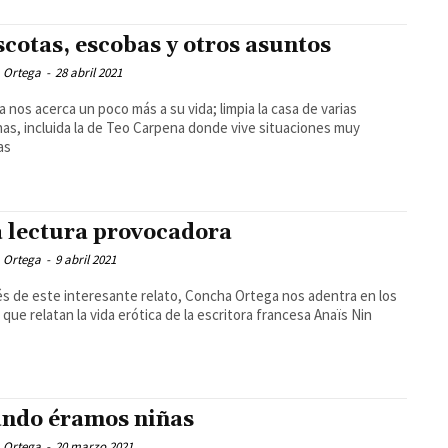
cotas, escobas y otros asuntos
 Ortega
-
28 abril 2021
 nos acerca un poco más a su vida; limpia la casa de varias
as, incluida la de Teo Carpena donde vive situaciones muy
as
 lectura provocadora
 Ortega
-
9 abril 2021
és de este interesante relato, Concha Ortega nos adentra en los
s que relatan la vida erótica de la escritora francesa Anaïs Nin
ndo éramos niñas
 Ortega
-
20 marzo 2021