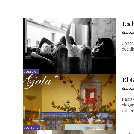
La 
Concha
Concha
decidi
CULTURA
El 
Concha
Había 
elegan
cubier
SOCIEDAD