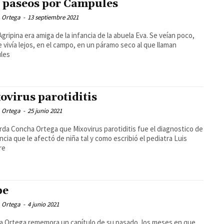
 paseos por Campules
 Ortega
-
13 septiembre 2021
 Agripina era amiga de la infancia de la abuela Eva. Se veían poco,
 vivía lejos, en el campo, en un páramo seco al que llaman
les
ovirus parotiditis
 Ortega
-
25 junio 2021
da Concha Ortega que Mixovirus parotiditis fue el diagnostico de
encia que le afectó de niña tal y como escribió el pediatra Luis
re
be
 Ortega
-
4 junio 2021
 Ortega rememora un capítulo de su pasado, los meses en que