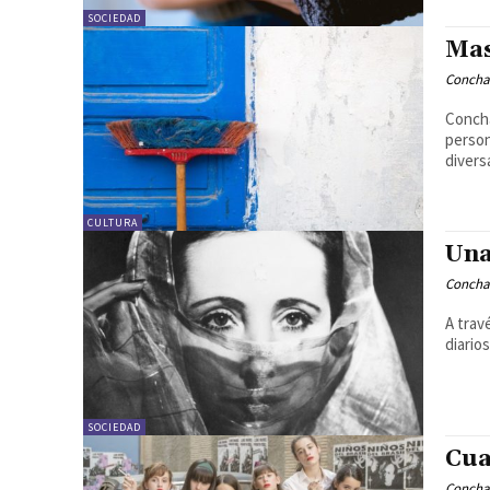
SOCIEDAD
Mas
Concha
Concha
person
divers
CULTURA
Una
Concha
A trav
diario
SOCIEDAD
Cua
Concha