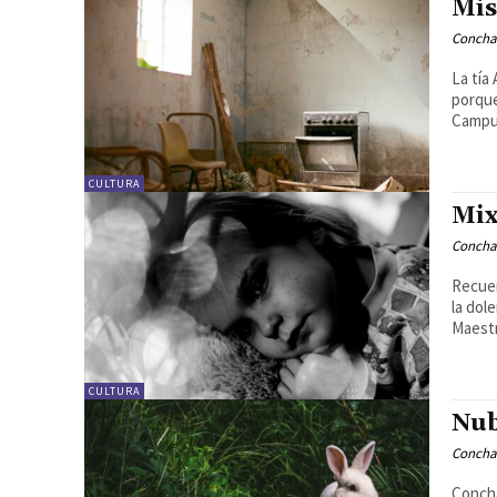
Mis
Concha
La tía
porque
Campu
CULTURA
Mix
Concha
Recuer
la dol
Maest
CULTURA
Nu
Concha
Concha