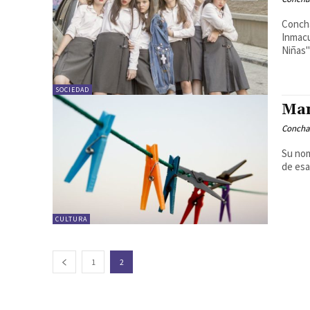
Concha
Inmacu
Niñas
SOCIEDAD
Man
Concha
Su nom
de esa
CULTURA
1
2