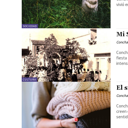
vivió 
SOCIEDAD
Mi 
Concha
Concha
fiesta 
intens
CULTURA
El 
Concha
Concha
creen 
senti