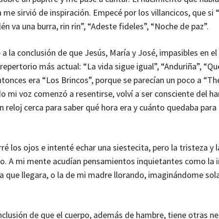
me sirvió de inspiración. Empecé por los villancicos, que s
 va una burra, rin rin”, “Adeste fideles”, “Noche de paz”.
a la conclusión de que Jesús, María y José, impasibles en el
repertorio más actual: “La vida sigue igual”, “Anduriña”, “Qu
onces era “Los Brincos”, porque se parecían un poco a “The
o mi voz comenzó a resentirse, volví a ser consciente del h
un reloj cerca para saber qué hora era y cuánto quedaba para
é los ojos e intenté echar una siestecita, pero la tristeza y l
eño. A mi mente acudían pensamientos inquietantes como la
 que llegara, o la de mi madre llorando, imaginándome sola
nclusión de que el cuerpo, además de hambre, tiene otras n