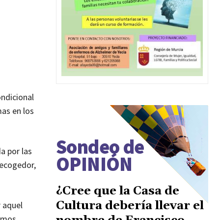
ondicional
mas en los
Sondeo de
da por las
OPINIÓN
recogedor,
¿Cree que la Casa de
Cultura debería llevar el
r aquel
íamos