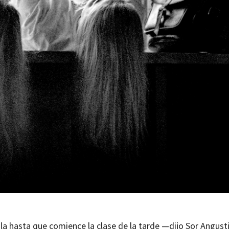
la hasta que comience la clase de la tarde —dijo Sor Angust