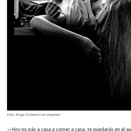
Foto: Kinga Cichewicz en Unsplash
—Hoy no irás a casa a comer a casa, te quedarás en el au