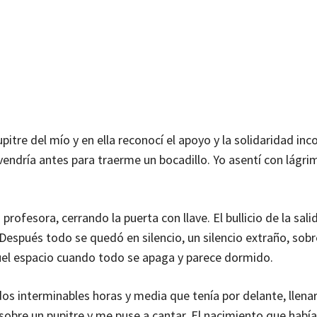
tre del mío y en ella reconocí el apoyo y la solidaridad inc
vendría antes para traerme un bocadillo. Yo asentí con lágri
rofesora, cerrando la puerta con llave. El bullicio de la sali
. Después todo se quedó en silencio, un silencio extraño, sob
uel espacio cuando todo se apaga y parece dormido.
dos interminables horas y media que tenía por delante, llena
 sobre un pupitre y me puse a cantar. El nacimiento que hab