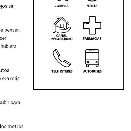
jos sin
a pensar.
cer
 hubiera
nutos
o era más
subir para
 dos metros