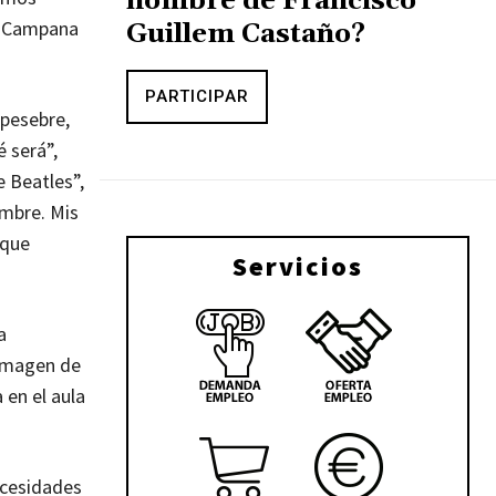
nombre de Francisco
i “Campana
Guillem Castaño?
PARTICIPAR
 pesebre,
é será”,
 Beatles”,
ambre. Mis
 que
Servicios
a
 imagen de
 en el aula
ecesidades