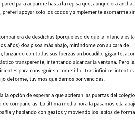
 la pared para auparme hasta la repisa que, aunque era ancha,
s, preferí apoyar solo los codos y simplemente asomarme si
i compañera de desdichas (porque eso de que la infancia es 
ellos años) dos pisos más abajo, mirándome con su cara de
ción, lanzando con todas sus fuerzas un bocadillo gigante, a
lástico transparente, intentando alcanzar la ventana. Pero la
ficientes para conseguir su cometido. Tras infinitos intento
sijo deforme, tuvimos que darnos por vencidas.
a la opción de esperar a que abrieran las puertas del colegio
to de compañeras. La última media hora la pasamos ella abaj
pañía y hablando con gestos y moviendo los labios de form