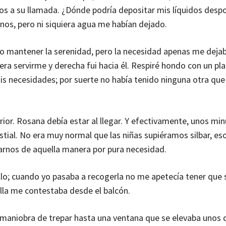
os a su llamada. ¿Dónde podría depositar mis líquidos despo
enos, pero ni siquiera agua me habían dejado.
o mantener la serenidad, pero la necesidad apenas me dejab
ra servirme y derecha fui hacia él. Respiré hondo con un pla
s necesidades; por suerte no había tenido ninguna otra que
terior. Rosana debía estar al llegar. Y efectivamente, unos mi
estial. No era muy normal que las niñas supiéramos silbar, es
arnos de aquella manera por pura necesidad.
illo; cuando yo pasaba a recogerla no me apetecía tener que 
ella me contestaba desde el balcón.
maniobra de trepar hasta una ventana que se elevaba unos