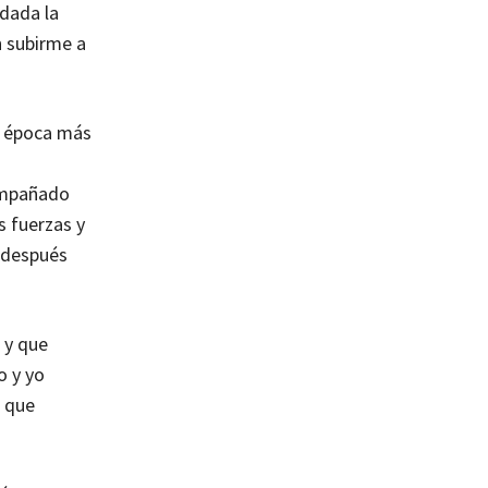
 dada la
n subirme a
la época más
compañado
s fuerzas y
s después
 y que
o y yo
a que