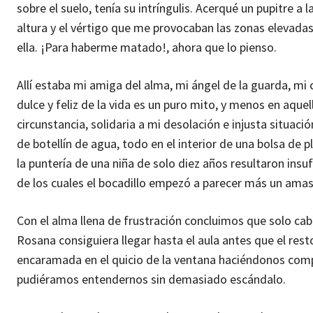
sobre el suelo, tenía su intríngulis. Acerqué un pupitre a
altura y el vértigo que me provocaban las zonas elevada
ella. ¡Para haberme matado!, ahora que lo pienso.
Allí estaba mi amiga del alma, mi ángel de la guarda, m
dulce y feliz de la vida es un puro mito, y menos en aqu
circunstancia, solidaria a mi desolación e injusta situa
de botellín de agua, todo en el interior de una bolsa de p
la puntería de una niña de solo diez años resultaron insu
de los cuales el bocadillo empezó a parecer más un ama
Con el alma llena de frustración concluimos que solo cabí
Rosana consiguiera llegar hasta el aula antes que el res
encaramada en el quicio de la ventana haciéndonos com
pudiéramos entendernos sin demasiado escándalo.