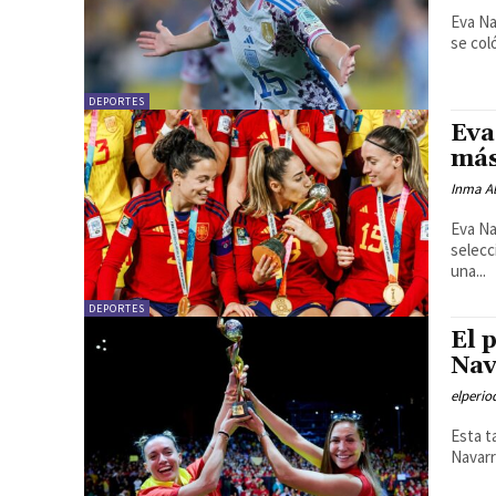
Eva Na
se col
DEPORTES
Eva
más
Inma Al
Eva Na
selecc
una...
DEPORTES
El 
Nav
elperi
Esta t
Navarr