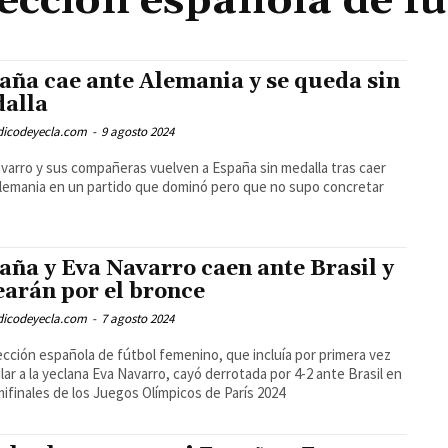
ección española de f
aña cae ante Alemania y se queda sin
alla
odicodeyecla.com
-
9 agosto 2024
varro y sus compañeras vuelven a España sin medalla tras caer
lemania en un partido que dominó pero que no supo concretar
aña y Eva Navarro caen ante Brasil y
earán por el bronce
odicodeyecla.com
-
7 agosto 2024
ección española de fútbol femenino, que incluía por primera vez
ular a la yeclana Eva Navarro, cayó derrotada por 4-2 ante Brasil en
mifinales de los Juegos Olímpicos de París 2024