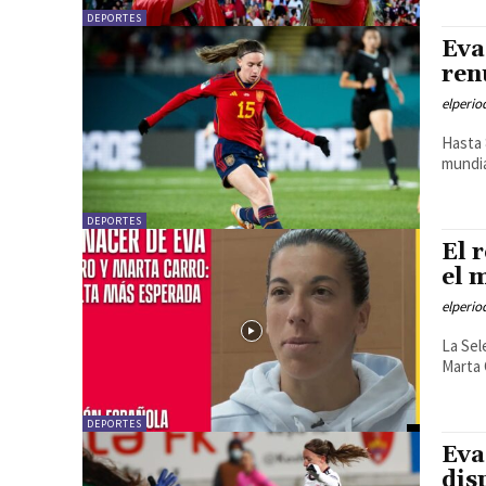
DEPORTES
Eva
ren
elperi
Hasta 
mundia
DEPORTES
El 
el 
elperi
La Sel
Marta 
DEPORTES
Eva
dis