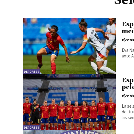
Sel
Esp
med
elperi
Eva Na
ante A
DEPORTES
Esp
pel
elperi
La sel
de tit
las se
DEPORTES