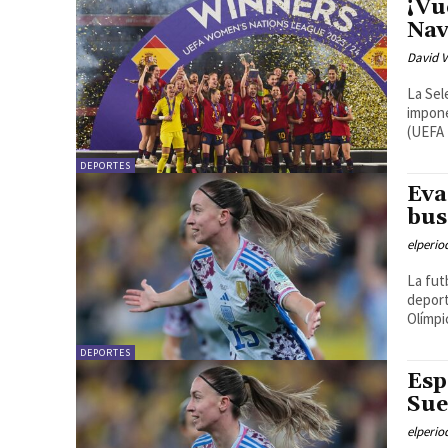
¡Vu
Nav
David V
La Sel
impone
(UEFA 
DEPORTES
Eva
bus
elperi
La fut
deport
Olímpi
DEPORTES
Esp
Sue
elperi