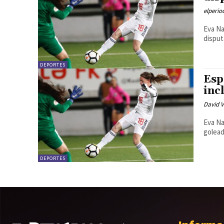
elperi
Eva Na
disput
DEPORTES
Esp
inc
David V
Eva Na
golead
DEPORTES