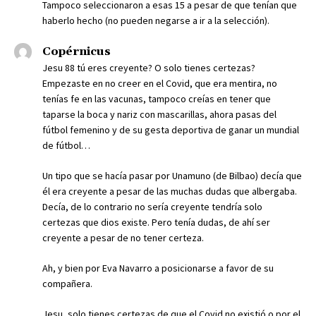
Tampoco seleccionaron a esas 15 a pesar de que tenían que
haberlo hecho (no pueden negarse a ir a la selección).
Copérnicus
Jesu 88 tú eres creyente? O solo tienes certezas?
Empezaste en no creer en el Covid, que era mentira, no
tenías fe en las vacunas, tampoco creías en tener que
taparse la boca y nariz con mascarillas, ahora pasas del
fútbol femenino y de su gesta deportiva de ganar un mundial
de fútbol…
Un tipo que se hacía pasar por Unamuno (de Bilbao) decía que
él era creyente a pesar de las muchas dudas que albergaba.
Decía, de lo contrario no sería creyente tendría solo
certezas que dios existe. Pero tenía dudas, de ahí ser
creyente a pesar de no tener certeza.
Ah, y bien por Eva Navarro a posicionarse a favor de su
compañera.
Jesu, solo tienes certezas de que el Covid no existió o por el