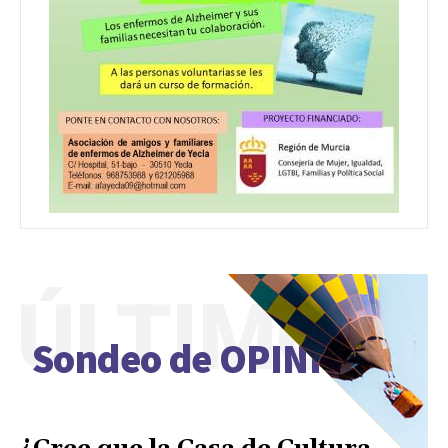
ÚLTIMO
Sondeo de OPINIÓN