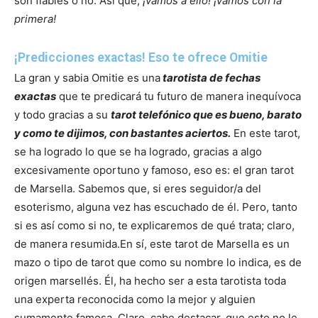
son fiables o no. Así que,
¡vamos a ello! ¡Vamos con la
primera!
¡Predicciones exactas! Eso te ofrece Omitie
La gran y sabia Omitie es una
tarotista de fechas
exactas
que te predicará tu futuro de manera inequívoca
y todo gracias a su
tarot telefónico que es bueno, barato
y como te dijimos, con bastantes aciertos.
En este tarot,
se ha logrado lo que se ha logrado, gracias a algo
excesivamente oportuno y famoso, eso es: el gran tarot
de Marsella. Sabemos que, si eres seguidor/a del
esoterismo, alguna vez has escuchado de él. Pero, tanto
si es así como si no, te explicaremos de qué trata; claro,
de manera resumida.
En sí, este tarot de Marsella es un
mazo o tipo de tarot que como su nombre lo indica, es de
origen marsellés. Él, ha hecho ser a esta tarotista toda
una experta reconocida como la mejor y alguien
sumamente famosa. Claro, cabe destacar, que esto no le