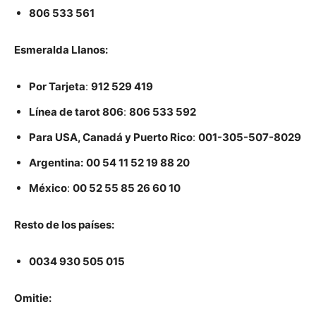
806 533 561
Esmeralda Llanos:
Por Tarjeta
:
912 529 419
Línea de tarot 806
:
806 533 592
Para USA, Canadá y Puerto Rico
:
001-305-507-8029
Argentina:
00 54 11 52 19 88 20
México
:
00 52 55 85 26 60 10
Resto de los países:
0034 930 505 015
Omitie: