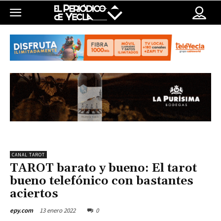
CANAL TAROT
TAROT barato y bueno: El tarot
bueno telefónico con bastantes
aciertos
13 enero 2022
0
epy.com