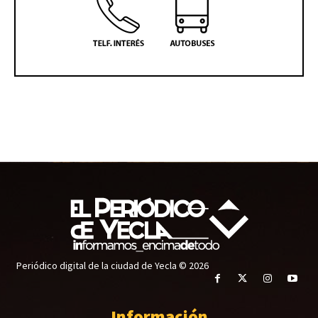
Periódico digital de la ciudad de Yecla © 2026
Información