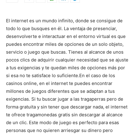
El internet es un mundo infinito, donde se consigue de
todo lo que busques en él. La ventaja de presenciar,
desenvolverte e interactuar en el entorno virtual es que
puedes encontrar miles de opciones de un solo objeto,
servicio o juego que buscas. Tienes al alcance de unos
pocos clics de adquirir cualquier necesidad que se ajuste
a tus exigencias y te quedan miles de opciones más por
si esa no te satisface lo suficiente.
En el caso de los
casinos online, en el internet te puedes encontrar
millones de juegos diferentes que se adaptan a tus
exigencias. Si tu buscar jugar a las tragaperras pero de
forma gratuita y sin tener que descargar nada, el internet
te ofrece
tragamonedas gratis sin descargar
al alcance
de un clic. Este modo de juego es perfecto para esas
personas que no quieren arriesgar su dinero pero