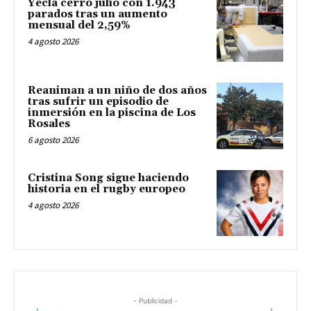
Yecla cerró julio con 1.943
parados tras un aumento
mensual del 2,59%
4 agosto 2026
Reaniman a un niño de dos años
tras sufrir un episodio de
inmersión en la piscina de Los
Rosales
6 agosto 2026
Cristina Song sigue haciendo
historia en el rugby europeo
4 agosto 2026
- Publicidad -