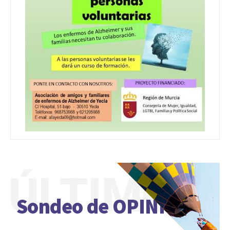
ÚLTIMO
Sondeo de OPINIÓN