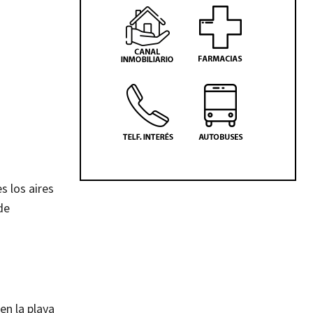
s los aires
de
en la playa