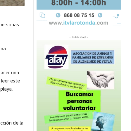
 personas
- Publicidad -
ana
hacer una
 leer este
playa.
cción de la