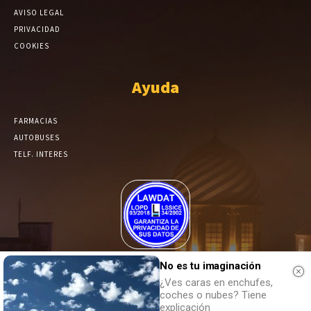
AVISO LEGAL
PRIVACIDAD
COOKIES
Ayuda
FARMACIAS
AUTOBUSES
TELF. INTERES
El Periódico de Yecla alcanza un grado más de compromiso en el
No es tu imaginación
tratamiento de sus datos.
¿Ves caras en enchufes,
coches o nubes? Tiene
explicación