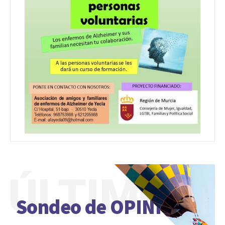
ÚLTIMO
Sondeo de OPINIÓN