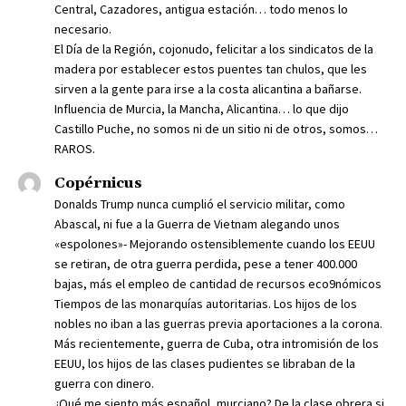
Central, Cazadores, antigua estación… todo menos lo
necesario.
El Día de la Región, cojonudo, felicitar a los sindicatos de la
madera por establecer estos puentes tan chulos, que les
sirven a la gente para irse a la costa alicantina a bañarse.
Influencia de Murcia, la Mancha, Alicantina… lo que dijo
Castillo Puche, no somos ni de un sitio ni de otros, somos…
RAROS.
Copérnicus
Donalds Trump nunca cumplió el servicio militar, como
Abascal, ni fue a la Guerra de Vietnam alegando unos
«espolones»- Mejorando ostensiblemente cuando los EEUU
se retiran, de otra guerra perdida, pese a tener 400.000
bajas, más el empleo de cantidad de recursos eco9nómicos
Tiempos de las monarquías autoritarias. Los hijos de los
nobles no iban a las guerras previa aportaciones a la corona.
Más recientemente, guerra de Cuba, otra intromisión de los
EEUU, los hijos de las clases pudientes se libraban de la
guerra con dinero.
¿Qué me siento más español, murciano? De la clase obrera si