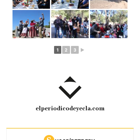
1
2
3
►
elperiodicodeyecla.com