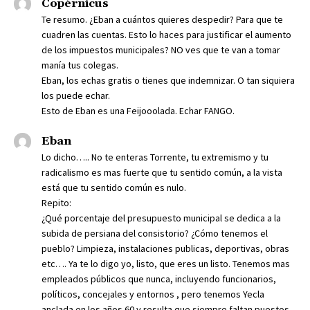
Copérnicus
Te resumo. ¿Eban a cuántos quieres despedir? Para que te
cuadren las cuentas. Esto lo haces para justificar el aumento
de los impuestos municipales? NO ves que te van a tomar
manía tus colegas.
Eban, los echas gratis o tienes que indemnizar. O tan siquiera
los puede echar.
Esto de Eban es una Feijooolada. Echar FANGO.
Eban
Lo dicho….. No te enteras Torrente, tu extremismo y tu
radicalismo es mas fuerte que tu sentido común, a la vista
está que tu sentido común es nulo.
Repito:
¿Qué porcentaje del presupuesto municipal se dedica a la
subida de persiana del consistorio? ¿Cómo tenemos el
pueblo? Limpieza, instalaciones publicas, deportivas, obras
etc…. Ya te lo digo yo, listo, que eres un listo. Tenemos mas
empleados públicos que nunca, incluyendo funcionarios,
políticos, concejales y entornos , pero tenemos Yecla
anclada en los años 60 y resulta que siempre faltan puestos