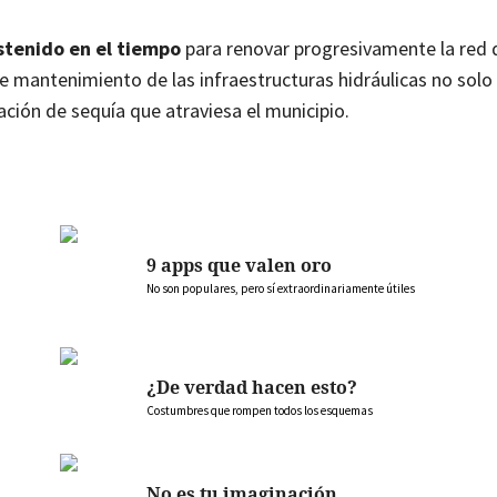
ostenido en el tiempo
para renovar progresivamente la red 
de mantenimiento de las infraestructuras hidráulicas no sol
ación de sequía que atraviesa el municipio.
9 apps que valen oro
No son populares, pero sí extraordinariamente útiles
¿De verdad hacen esto?
Costumbres que rompen todos los esquemas
No es tu imaginación