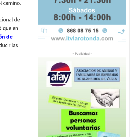
el camino.
cional de
d que en
ón de
ucir las
- Publicidad -