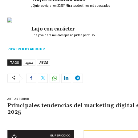
¿Quieres viajar en 2026? Mira los destinos más deseados
Lujo con carácter
Una joya para mujeres que no piden permiso
POWERED BY ADDOOR
TAGS
agua
PSOE
ART. ANTERIOR
Principales tendencias del marketing digital 
2025