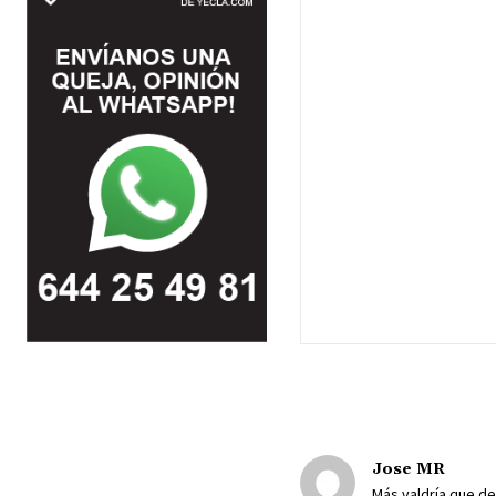
Jose MR
Más valdría que d