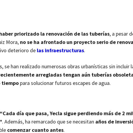
haber priorizado la renovación de las tuberías
, a pesar 
uiz Mora,
no se ha afrontado un proyecto serio de renov
sivo deterioro de
las infraestructuras
.
s, se han realizado numerosas obras urbanísticas sin incluir l
 recientemente arregladas tengan aún tuberías obsolet
 tiempo
para solucionar futuros escapes de agua.
“Cada día que pasa, Yecla sigue perdiendo más de 2 mi
”
. Además, ha remarcado que se necesitan
años de inversi
ible
comenzar cuanto antes
.