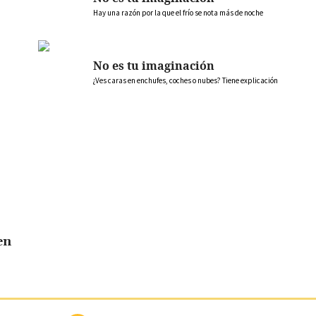
Hay una razón por la que el frío se nota más de noche
No es tu imaginación
¿Ves caras en enchufes, coches o nubes? Tiene explicación
en