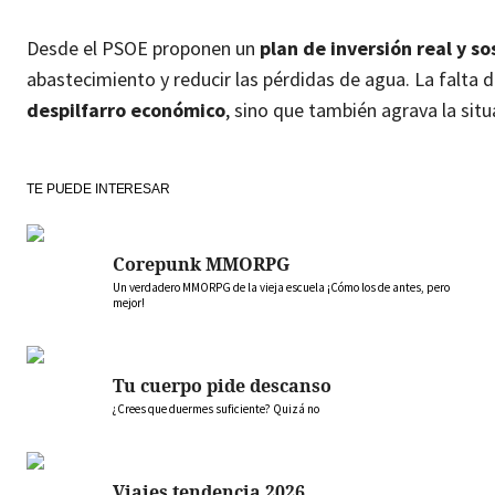
Desde el PSOE proponen un
plan de inversión real y s
abastecimiento y reducir las pérdidas de agua. La falta 
despilfarro económico
, sino que también agrava la situ
TE PUEDE INTERESAR
Corepunk MMORPG
Un verdadero MMORPG de la vieja escuela ¡Cómo los de antes, pero
mejor!
Tu cuerpo pide descanso
¿Crees que duermes suficiente? Quizá no
Viajes tendencia 2026