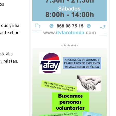
los
 que ya ha
ante el fin
- Publicidad -
co. «La
, relatan.