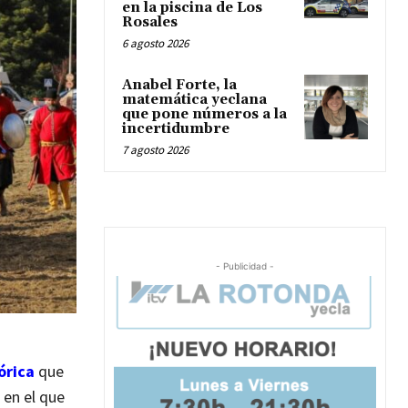
en la piscina de Los
Rosales
6 agosto 2026
Anabel Forte, la
matemática yeclana
que pone números a la
incertidumbre
7 agosto 2026
- Publicidad -
órica
que
 en el que