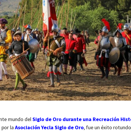
nante mundo del
Siglo de Oro durante una Recreación Hist
 por la
Asociación Yecla Siglo de Oro
, fue un éxito rotundo