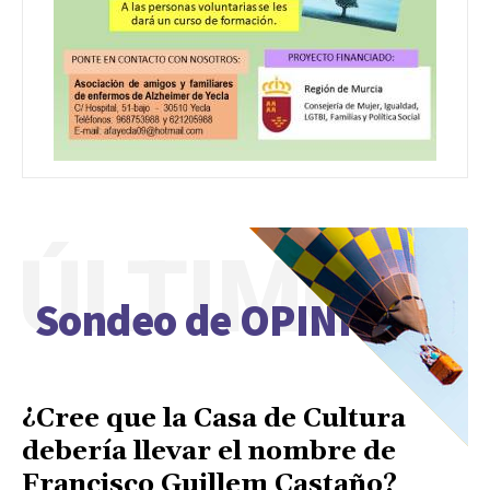
ÚLTIMO
Sondeo de OPINIÓN
¿Cree que la Casa de Cultura
debería llevar el nombre de
Francisco Guillem Castaño?