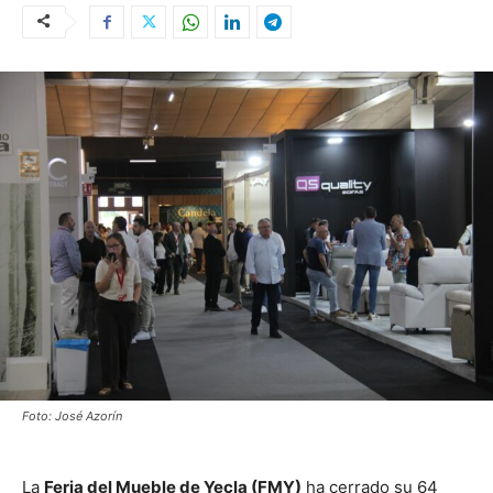
Foto: José Azorín
La
Feria del Mueble de Yecla (FMY)
ha cerrado su 64