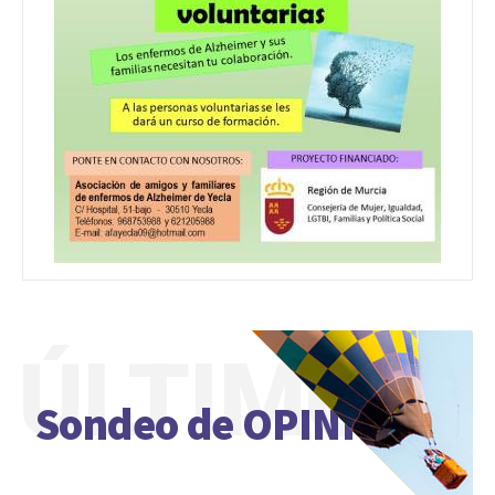
ÚLTIMO
Sondeo de OPINIÓN