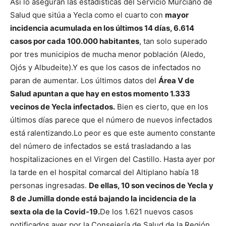
Así lo aseguran las estadísticas del Servicio Murciano de
Salud que sitúa a Yecla como el cuarto con
mayor
incidencia acumulada en los últimos 14 días, 6.614
casos por cada 100.000 habitantes
, tan solo superado
por tres municipios de mucha menor población (Aledo,
Ojós y Albudeite).
Y es que los casos de infectados no
paran de aumentar. Los últimos datos del
Área V de
Salud apuntan a que hay en estos momento 1.333
vecinos de Yecla infectados.
Bien es cierto, que en los
últimos días parece que el número de nuevos infectados
está ralentizando.
Lo peor es que este aumento constante
del número de infectados se está trasladando a las
hospitalizaciones en el Virgen del Castillo. Hasta ayer por
la tarde en el hospital comarcal del Altiplano había 18
personas ingresadas.
De ellas, 10 son vecinos de Yecla y
8 de Jumilla donde está bajando la incidencia de la
sexta ola de la Covid-19.
De los 1.621 nuevos casos
notificados ayer por la Consejería de Salud de la Región