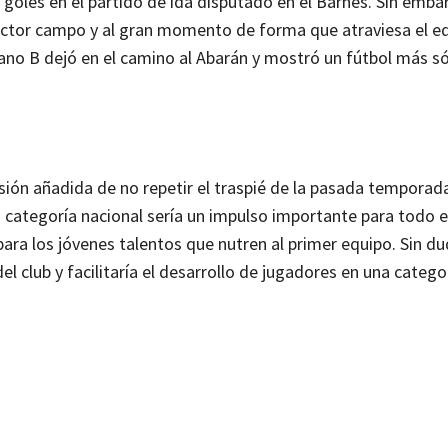
goles en el partido de ida disputado en el Barnés. Sin embargo
 factor campo y al gran momento de forma que atraviesa el e
eclano B dejó en el camino al Abarán y mostró un fútbol más só
esión añadida de no repetir el traspié de la pasada temporad
n categoría nacional sería un impulso importante para todo e
ara los jóvenes talentos que nutren al primer equipo. Sin du
el club y facilitaría el desarrollo de jugadores en una categ