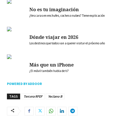
No es tu imaginación
¿Ves caras en enchufes, coches o nubes? Tiene explicación
Dónde viajar en 2026
Los destinos que todos van a querer visitar el próximo año
Más que un iPhone
¿El móvil también habla de ti?
POWERED BY ADDOOR
TAGS
Tercera RFEF
Yeclano B