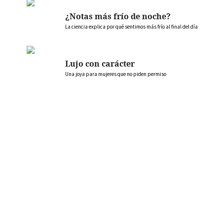
¿Notas más frío de noche?
La ciencia explica por qué sentimos más frío al final del día
Lujo con carácter
Una joya para mujeres que no piden permiso