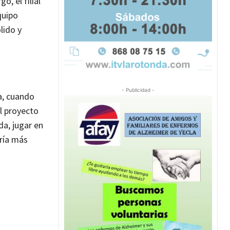
, el filial
quipo
lido y
- Publicidad -
a, cuando
l proyecto
da, jugar en
oría más