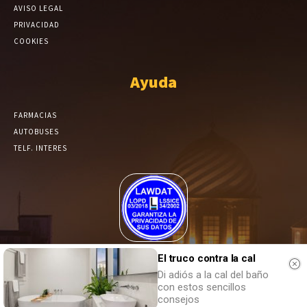
AVISO LEGAL
PRIVACIDAD
COOKIES
Ayuda
FARMACIAS
AUTOBUSES
TELF. INTERES
El Periódico de Yecla alcanza un grado más de compromiso en el
El truco contra la cal
tratamiento de sus datos.
Di adiós a la cal del baño
con estos sencillos
consejos