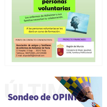
ÚLTIMO
Sondeo de OPINIÓN