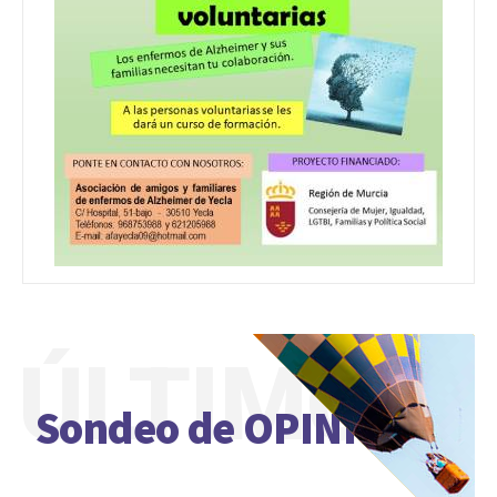
ÚLTIMO
Sondeo de OPINIÓN