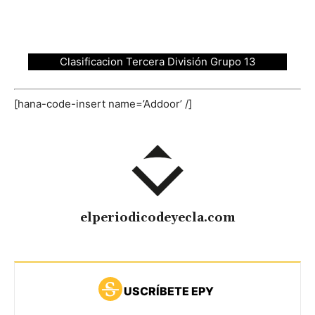
Clasificacion Tercera División Grupo 13
[hana-code-insert name=’Addoor’ /]
elperiodicodeyecla.com
USCRÍBETE EPY