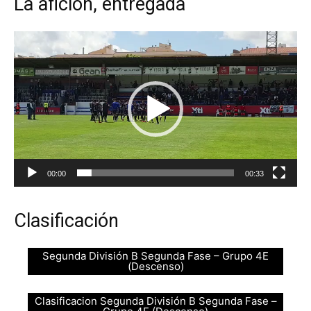
La afición, entregada
R
e
p
r
o
d
u
c
00:00
00:33
t
o
Clasificación
r
d
e
Segunda División B Segunda Fase – Grupo 4E
(Descenso)
v
í
Clasificacion Segunda División B Segunda Fase –
d