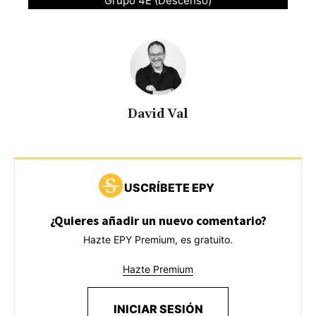
Grupo 4E (Descenso)
e
o
David Val
USCRÍBETE EPY
¿Quieres añadir un nuevo comentario?
Hazte EPY Premium, es gratuito.
Hazte Premium
INICIAR SESIÓN