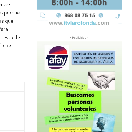
a vez.
es porque
as que
Para
l resto de
- Publicidad -
, que