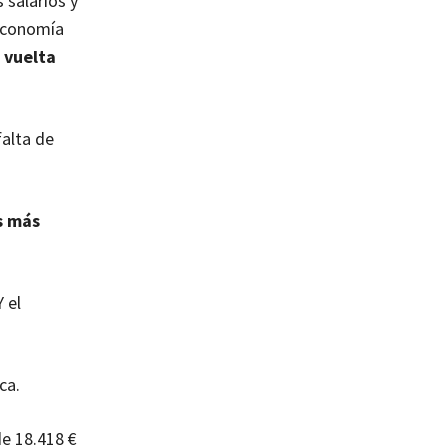
 salarios y
 economía
 vuelta
falta de
s más
 el
ca.
de 18.418 €