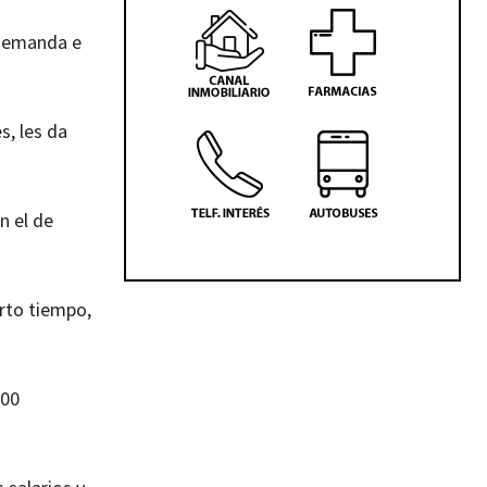
 demanda e
s, les da
n el de
rto tiempo,
600