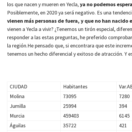
los que nacen y mueren en Yecla,
ya no podemos espera
Posiblemente, en 2020 ya será negativo. Es una tendenci
vienen más personas de fuera, y que no han nacido 
vienen a Yecla a vivir? ¿Tenemos un tirón especial, difer
responder a las estas preguntas, he preferido comprobar 
la región.
He pensado que, si encontrara que este incremen
tenemos un hecho diferencial y exitoso de atracción. Y 
CIUDAD
Habitantes
Var.A
Molina
73095
7280
Jumilla
25994
394
Murcia
459403
6145
Águilas
35722
421