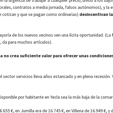
la urgencia de trabajar a cualquier precio, unido a los bajos
porales, contratos a media jornada, falsos autónomos), y la
e cotizan y que se pagan como ordinarias)
desincentivan la
yoría de los nuevos vecinos ven una lícita oportunidad. (La 
, da para muchos artículos).
la no crea suficiente valor para ofrecer unas condicione
l sector servicios lleva años estancado y en plena recesión. Y
isponible por habitante en Yecla sea la más baja de la comar
.655 €, en Jumilla era de 16.745 €, en Villena de 16.949 €, y 