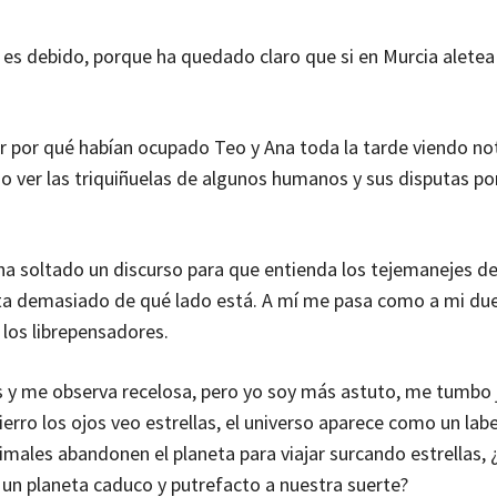
 es debido, porque ha quedado claro que si en Murcia aletea
r por qué habían ocupado Teo y Ana toda la tarde viendo not
o ver las triquiñuelas de algunos humanos y sus disputas po
 ha soltado un discurso para que entienda los tejemanejes de
e nota demasiado de qué lado está. A mí me pasa como a mi d
los librepensadores.
s y me observa recelosa, pero yo soy más astuto, me tumbo 
rro los ojos veo estrellas, el universo aparece como un lab
males abandonen el planeta para viajar surcando estrellas, 
un planeta caduco y putrefacto a nuestra suerte?