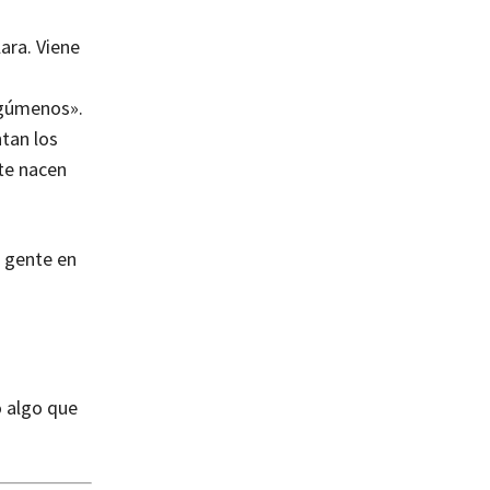
ara. Viene
rgúmenos».
ntan los
 te nacen
e gente en
o algo que