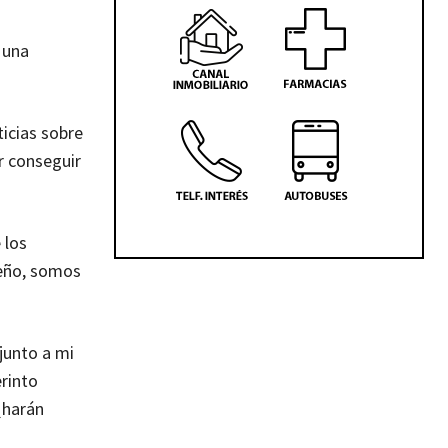
 una
icias sobre
r conseguir
 los
ueño, somos
junto a mi
erinto
¿harán