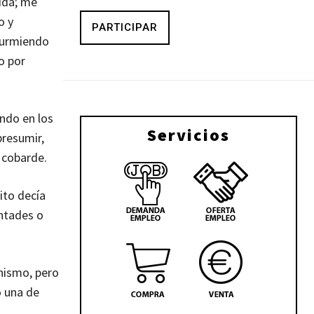
cida; me
o y
PARTICIPAR
 durmiendo
o por
ando en los
Servicios
presumir,
 cobarde.
ito decía
ntades o
chismo, pero
o una de