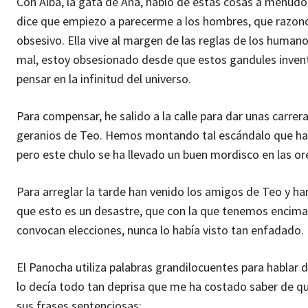
Con Alba, la gata de Ana, hablo de estas cosas a menudo,
dice que empiezo a parecerme a los hombres, que razono
obsesivo. Ella vive al margen de las reglas de los huma
mal, estoy obsesionado desde que estos gandules inventar
pensar en la infinitud del universo.
Para compensar, he salido a la calle para dar unas carrera
geranios de Teo. Hemos montando tal escándalo que han 
pero este chulo se ha llevado un buen mordisco en las o
Para arreglar la tarde han venido los amigos de Teo y ha
que esto es un desastre, que con la que tenemos encima
convocan elecciones, nunca lo había visto tan enfadado.
El Panocha utiliza palabras grandilocuentes para hablar 
lo decía todo tan deprisa que me ha costado saber de qu
sus frases sentenciosas: