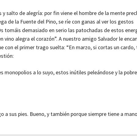
 y salto de alegría: por fin viene el hombre de la mente precl
a de la Fuente del Pino, se ríe con ganas al ver los gestos
«Os tomáis demasiado en serio las patochadas de estos ene
en vino alegra el corazón”. A nuestro amigo Salvador le enca
ue con el primer trago suelta: “En marzo, si cortas un cardo,
estión:
es monopolios a lo suyo, estos inútiles peleándose y la pobr
go a sus pies. Bueno, y también porque siempre tiene a man