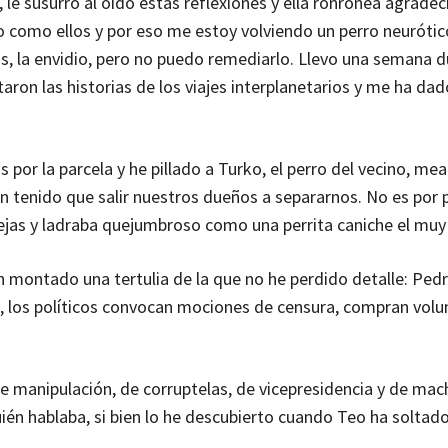
 le susurro al oído estas reflexiones y ella ronronea agrade
 como ellos y por eso me estoy volviendo un perro neurótic
nos, la envidio, pero no puedo remediarlo. Llevo una semana
on las historias de los viajes interplanetarios y me ha dad
s por la parcela y he pillado a Turko, el perro del vecino, me
tenido que salir nuestros dueños a separarnos. No es por 
rejas y ladraba quejumbroso como una perrita caniche el muy
n montado una tertulia de la que no he perdido detalle: Pedr
, los políticos convocan mociones de censura, compran volu
de manipulación, de corruptelas, de vicepresidencia y de ma
ién hablaba, si bien lo he descubierto cuando Teo ha soltad