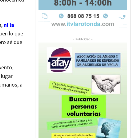
a,
ni la
aben lo que
- Publicidad -
ero sé que
vento,
 lugar
 humanos, a